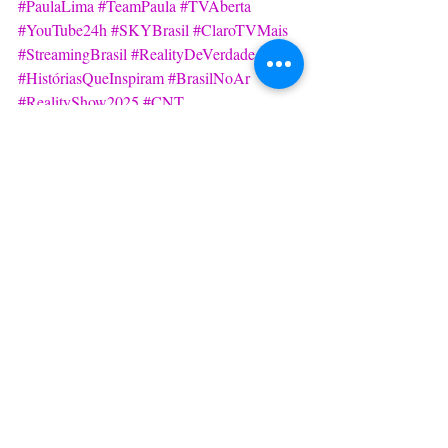
#PaulaLima
#TeamPaula
#TVAberta
#YouTube24h
#SKYBrasil
#ClaroTVMais
#StreamingBrasil
#RealityDeVerdade
#HistóriasQueInspiram
#BrasilNoAr
#RealityShow2025
#CNT
https://video.wixstatic.com/video/4e7323_5b1c4e
2eae5745479e5b2c32f000053e/480p/mp4/file.mp
4
Social & Estilos