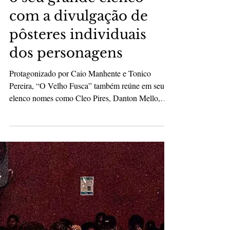
“O Velho Fusca” destaca
o seu grande elenco
com a divulgação de
pôsteres individuais
dos personagens
Protagonizado por Caio Manhente e Tonico
Pereira, “O Velho Fusca” também reúne em seu
elenco nomes como Cleo Pires, Danton Mello,
Christian Malheiros, Giovanna Chaves e Isaías
Silva Com direção de Emiliano Ruschel, o longa-
metragem é uma comédia com coração, que narra
uma história sensível sobre superação de traumas
familiares, o primeiro amor e o encontro entre
diferentes gerações, tendo como cenário principal
a cidade do Rio de Janeiro Ouça a Trilha Sonora
A menos de um mês