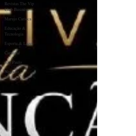
Revistas The Vip
Club Business
Marujo Carioca
Educação &
Tecnologia
Esporte & Lazer
Carnaval
São Paulo
Negocio