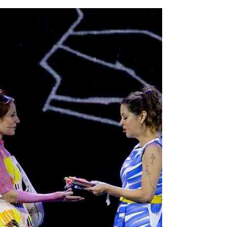
Com integração à Farmasi Arena, hotel oferece
20% de desconto na hospedagem e transfer
gratuito para apresentações nacionais e
internacionais, como da espanhola Rosalía De
megaevento gratuito como o “Todo Mundo no
Rio”, na Praia de Copacabana, em maio, ao Rock
in Rio, na Barra Olímpica, em setembro, passando
por uma intensa programação de shows nacionais
e internacionais, o calendário de grandes eventos
do Rio de Janeiro em 2026 reforça a cidade como
um dos principais des