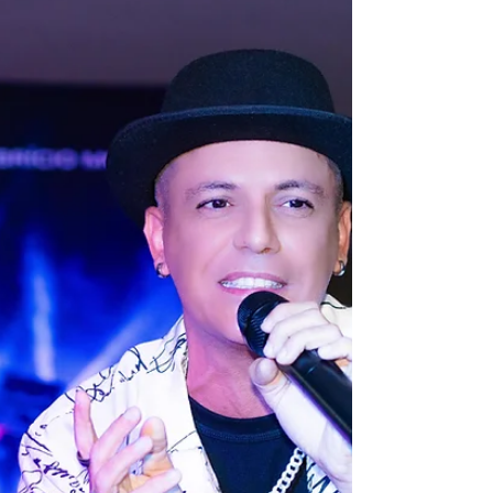
reconhecer. Porque, no fim das contas, mães e
filhos não mudam, só trocam de CEP Do best-
seller para o palco, da página para a cena, a
comédia musical “Fala Sério, Mãe! – Elas só
mudam de endereço” inaugura no Roxy um
formato que amplia a experiência teatral: teatro,
música, quitutes e convivência reunidos em um
único programa. Um combo especial que
transforma cada sessão em um encontro afetivo,
pensado para acompanhar o cl