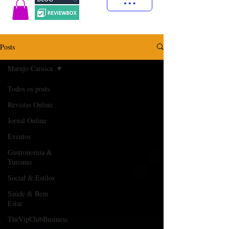
Posts
Marujo Carioca
Todos os posts
Revistas Online
Jornal Online
Eventos
Gastronomia &
Turismo
Social & Estilos
Saúde & Bem
Estar
TheVipClubBusiness