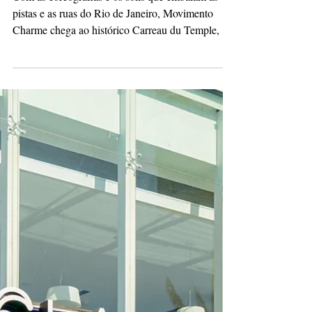
Dança Charme
conquista a França
Com as coreografias e os sons que embalam as
pistas e as ruas do Rio de Janeiro, Movimento
Charme chega ao histórico Carreau du Temple, em
Paris, com a primeira oficina de dança e baile do
gênero em território francês O Movimento Charme
está próximo de um momento histórico. Marcus
Azevedo, um dos nomes mais importantes do
Charme no Brasil, levará a dança criada nas ruas
do Rio de Janeiro para a França pela primeira vez.
Será no Festival Everybody, dentro do Carreau du
Templ