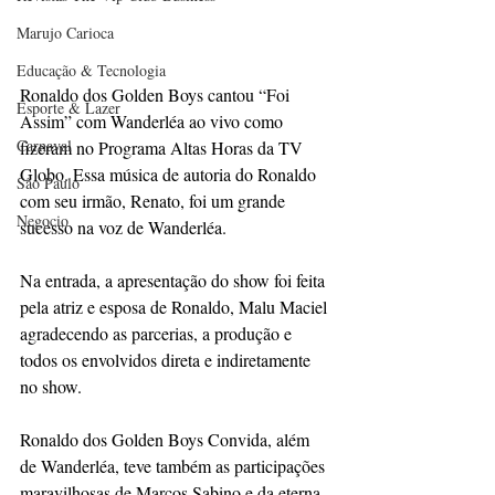
Marujo Carioca
Educação & Tecnologia
Ronaldo dos Golden Boys cantou “Foi 
Esporte & Lazer
Assim” com Wanderléa ao vivo como 
Carnaval
fizeram no Programa Altas Horas da TV 
Globo. Essa música de autoria do Ronaldo 
São Paulo
com seu irmão, Renato, foi um grande 
Negocio
sucesso na voz de Wanderléa. 
Na entrada, a apresentação do show foi feita 
pela atriz e esposa de Ronaldo, Malu Maciel 
agradecendo as parcerias, a produção e 
todos os envolvidos direta e indiretamente 
no show.
Ronaldo dos Golden Boys Convida, além 
de Wanderléa, teve também as participações 
maravilhosas de Marcos Sabino e da eterna 