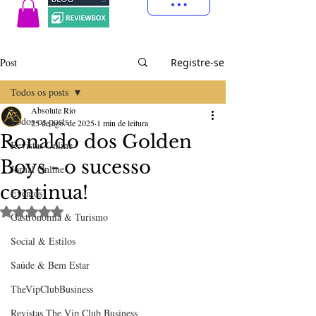
Post
Registre-se
Todos os posts
Absolute Rio
Todos os posts
25 de ago. de 2025
1 min de leitura
Ronaldo dos Golden
Revistas Online
Boys - o sucesso
Jornal Online
continua!
Eventos
Avaliado com NaN de 5 estrelas.
Gastronomia & Turismo
Social & Estilos
Saúde & Bem Estar
TheVipClubBusiness
Revistas The Vip Club Business