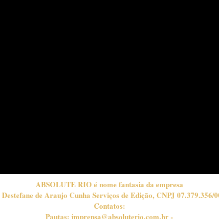
ABSOLUTE RIO é nome fantasia da empresa
 Destefane de Araujo Cunha Serviços de Edição, CNPJ 07.379.356/0
Contatos:
Pautas:
imprensa@absoluterio.com.br
-