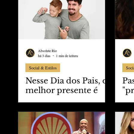
TheVipClubBusiness
Revistas The Vip Club Busin
Educação & Tecnologia
Esporte & Lazer
Carn
Absolute Rio
há 3 dias
1 min de leitura
Social & Estilos
Soci
Nesse Dia dos Pais, o
Pa
melhor presente é
"p
estar juntinho
ol
mesmo na hora de
in
dormir