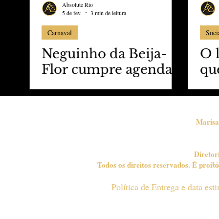
Absolute Rio
5 de fev.
3 min de leitura
Carnaval
Soci
Neguinho da Beija-
O l
Flor cumpre agenda
qu
especial no primeiro
o 
Carnaval após 50
di
anos como intérprete
tu
Marisa
da escola de Nilópolis
pa
Diretor
Todos os direitos reservados. É proi
Política de Entrega e data es