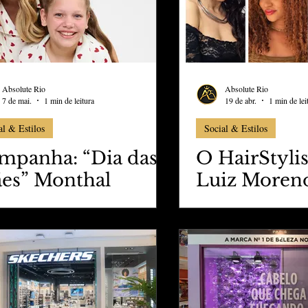
INVERNO 2
Absolute Rio
Absolute Rio
7 de mai.
1 min de leitura
19 de abr.
1 min de lei
al & Estilos
Social & Estilos
mpanha: “Dia das
O HairStyli
es” Monthal
Luiz Moreno
jamas e Home
um pouco d
ar
Make tendên
para o In