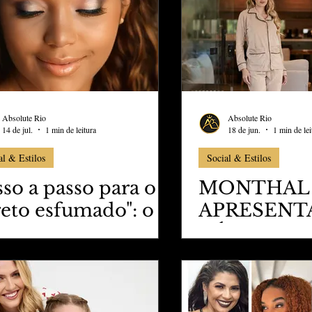
ess
Marujo Carioca
aval
São Paulo
Negocio
Absolute Rio
Absolute Rio
14 de jul.
1 min de leitura
18 de jun.
1 min de lei
al & Estilos
Social & Estilos
sso a passo para o
MONTHAL
reto esfumado": o
APRESENTA
har marcante do
CÁPSULA
verno
"CREPÚSCUL
COLEÇÃO
MOONLIT,