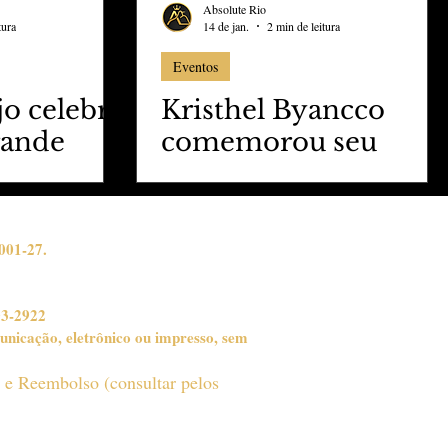
Absolute Rio
tura
14 de jan.
2 min de leitura
Eventos
jo celebra
Kristhel Byancco
rande
comemorou seu
aniversario Al Mare-
No Iate Rebecca
001-27.
03-2922
unicação, eletrônico ou impresso, sem
o e Reembolso (consultar pelos