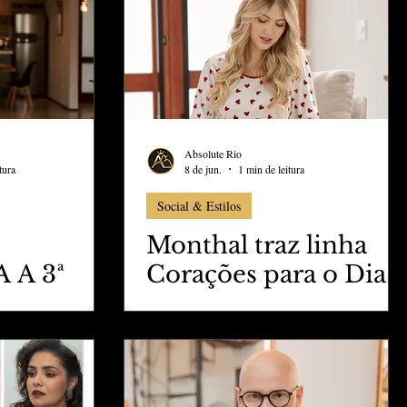
Absolute Rio
tura
8 de jun.
1 min de leitura
Social & Estilos
Monthal traz linha
 A 3ª
Corações para o Dia
dos Namorados
O" DA