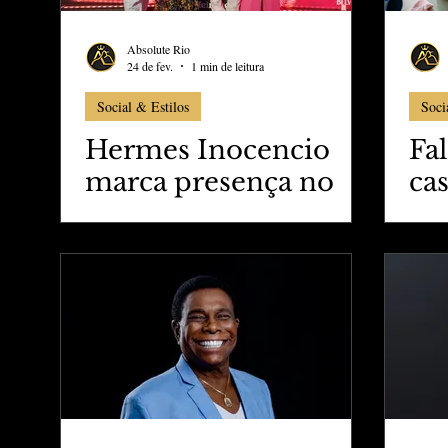
Absolute Rio
24 de fev.
1 min de leitura
Social & Estilos
Soci
Hermes Inocencio
Fa
marca presença no
cas
Posh Golden Carnival
prá
da CARAS
vi