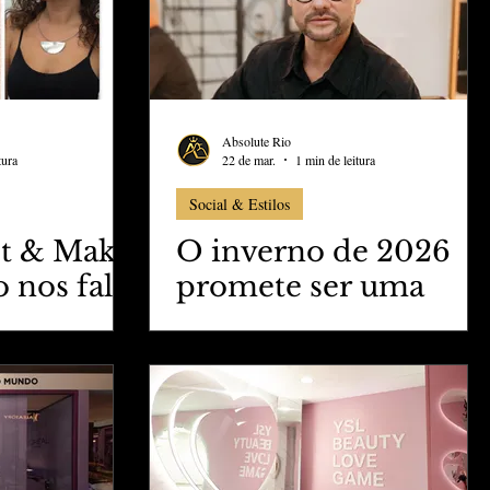
026
Absolute Rio
tura
22 de mar.
1 min de leitura
Social & Estilos
st & Make
O inverno de 2026
 nos fala
promete ser uma
essa
estação vibrante para
cia forte
os tons de cabelo
verno 2026