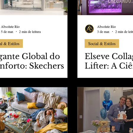
Absolute Rio
Absolute Rio
5 de mar.
2 min de leitura
3 de mar.
2 min de leit
al & Estilos
Social & Estilos
gante Global do
Elseve Coll
nforto: Skechers
Lifter: A Ci
augura sua
Colágeno n
imeira Loja Própria
BarraShopp
 Rio de Janeiro