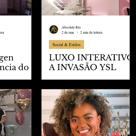
Absolute Rio
ura
2 de mar.
2 min de leitura
Social & Estilos
agen
LUXO INTERATIVO
ência do
A INVASÃO YSL
o
BEAUTY NO
ing
VILLAGEMALL