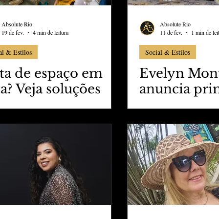
Absolute Rio
Absolute Rio
19 de fev.
4 min de leitura
11 de fev.
1 min de lei
al & Estilos
Social & Estilos
lta de espaço em
Evelyn Mon
a? Veja soluções
anuncia pri
ticas que estão
gravidez e r
rando tendência
sexo do beb