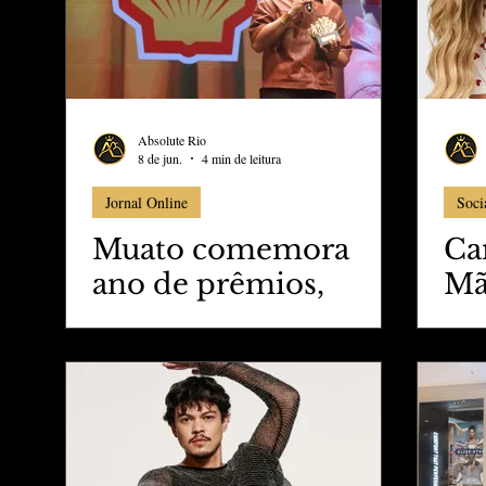
Absolute Rio
8 de jun.
4 min de leitura
Jornal Online
Soci
Muato comemora
Ca
ano de prêmios,
Mã
indicações, novas
Pi
produções e
We
temporada no
exterior