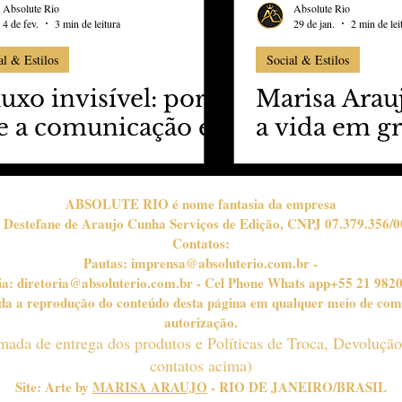
Absolute Rio
Absolute Rio
4 de fev.
3 min de leitura
29 de jan.
2 min de lei
al & Estilos
Social & Estilos
uxo invisível: por
Marisa Arau
e a comunicação é
a vida em g
verdadeiro
estilo!
ferencial no
ABSOLUTE RIO é nome fantasia da empresa
rismo de alto
 Destefane de Araujo Cunha Serviços de Edição, CNPJ 07.379.356/0
drão?
Contatos:
Pautas:
imprensa@absoluterio.com.br
-
ia:
diretoria@absoluterio.com.br
- Cel Phone Whats app+55 21 982
bida a reprodução do conteúdo desta página em qualquer meio de com
autorização.
timada de entrega dos produtos e Políticas de Troca, Devoluçã
contatos acima)
Site: Arte by
MARISA ARAUJO
- RIO DE JANEIRO/BRASIL