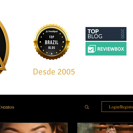
Desde 2005
ventos
Login/Registr
e & Bem Estar