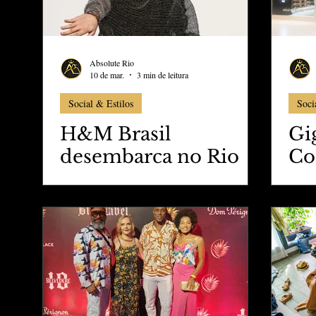
Absolute Rio
10 de mar.
3 min de leitura
Social & Estilos
Soci
H&M Brasil
Gi
desembarca no Rio
Co
de Janeiro com
In
primeira loja em
Pr
Botafogo
no