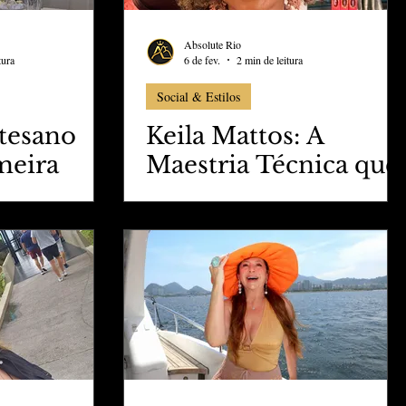
Absolute Rio
tura
6 de fev.
2 min de leitura
Social & Estilos
tesano
Keila Mattos: A
meira
Maestria Técnica que
evela o
Devolve a Identidade
ê
através da Inovação