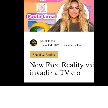
ess
Marujo Carioca
aval
São Paulo
Negocio
Absolute Rio
5 de out. de 2025
2 min de leitura
Social & Estilos
New Face Reality vai
invadir a TV e o
YouTube — e o Brasil
já tem um time
favorito:
#TeamPaula!”