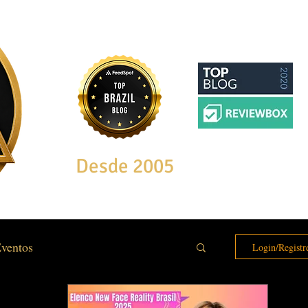
Desde 2005
ventos
Login/Registr
e & Bem Estar