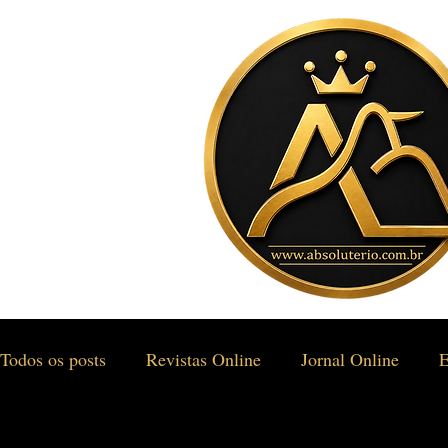
Todos os posts
Revistas Online
Jornal Online
E
Gastronomia & Turismo
Social & Estilos
Saúd