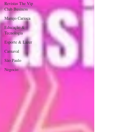
Revistas The Vip
Club Business
Marujo Carioca
Educação &
Tecnologia
Esporte & Lazer
Carnaval
São Paulo
Negocio