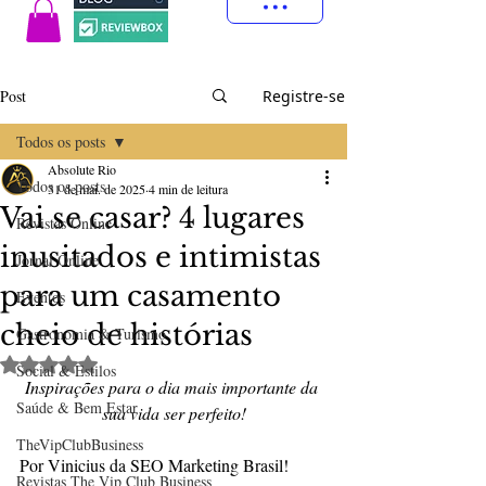
Post
Registre-se
Todos os posts
Absolute Rio
Todos os posts
31 de mai. de 2025
4 min de leitura
Vai se casar? 4 lugares
Revistas Online
inusitados e intimistas
Jornal Online
para um casamento
Eventos
cheio de histórias
Gastronomia & Turismo
Avaliado com NaN de 5 estrelas.
Social & Estilos
Inspirações para o dia mais importante da 
Saúde & Bem Estar
sua vida ser perfeito!
TheVipClubBusiness
Por 
Vinicius da SEO Marketing Brasil!
Revistas The Vip Club Business