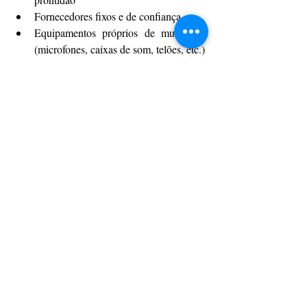
Fornecedores fixos e de confiança
Equipamentos próprios de multimídia 
(microfones, caixas de som, telões, etc.)
Apartamentos confortáveis para 
hospedar convidados que vêm de longe
Estacionamento seguro para todos os 
veículos
O Grand Hyatt São Paulo, um dos principais 
hotéis de luxo da capital paulista, tem tudo 
isso e muito mais. O destaque fica por conta 
da Casa Hyatt, o novo espaço de eventos 
com ambientes climatizados, mezanino, 
jardim, bar e vistas de tirar o fôlego. Vale à 
pena conferir!
Referências:
https://lapisdenoiva.com/tendencias-de-