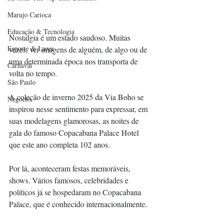
Marujo Carioca
Educação & Tecnologia
Nostalgia é um estado saudoso. Muitas 
Esporte & Lazer
vezes, ver imagens de alguém, de algo ou de 
uma determinada época nos transporta de 
Carnaval
volta no tempo.
São Paulo
A coleção de inverno 2025 da Via Boho se 
Negocio
inspirou nesse sentimento para expressar, em 
suas modelagens glamorosas, as noites de 
gala do famoso Copacabana Palace Hotel 
que este ano completa 102 anos.
Por lá, aconteceram festas memoráveis, 
shows. Vários famosos, celebridades e 
políticos já se hospedaram no Copacabana 
Palace, que é conhecido internacionalmente.