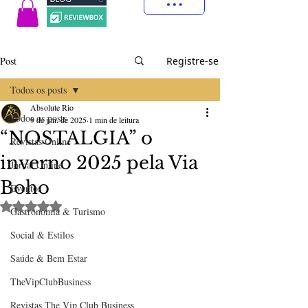
Post
Registre-se
Todos os posts
Absolute Rio
Todos os posts
9 de jun. de 2025
1 min de leitura
“NOSTALGIA” o
Revistas Online
inverno 2025 pela Via
Jornal Online
Boho
Eventos
Avaliado com NaN de 5 estrelas.
Gastronomia & Turismo
Social & Estilos
Saúde & Bem Estar
TheVipClubBusiness
Revistas The Vip Club Business