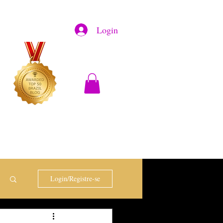
Login
Login/Registre-se