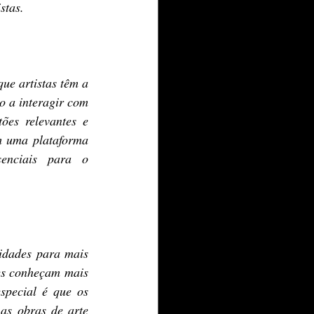
stas.
e artistas têm a 
o a interagir com 
es relevantes e 
m uma plataforma 
enciais para o 
idades para mais 
es conheçam mais 
special é que os 
as obras de arte 