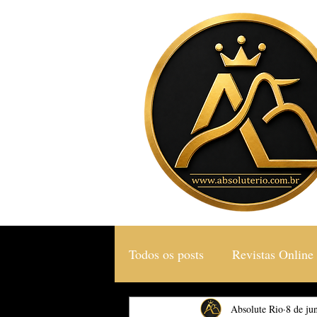
Todos os posts
Revistas Online
Gastronomia & Turismo
Absolute Rio
8 de ju
S