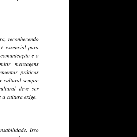
ra, reconhecendo 
é essencial para 
a comunicação e o 
mitir mensagens 
mentar práticas 
 cultural sempre 
ltural deve ser 
 a cultura exige.
abilidade. Isso 