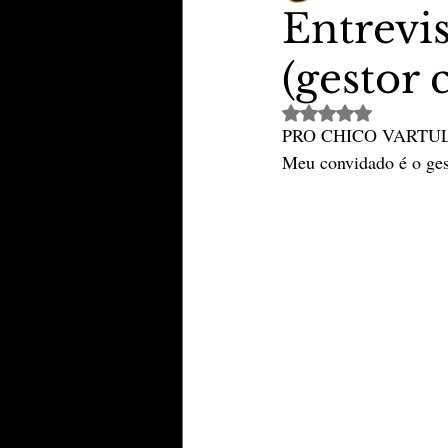
Entrevi
(gestor 
TheVipClubBusiness
Revi
Avaliado com NaN de 
PRO CHICO VARTU
Educação & Tecnologia
E
Meu convidado é o ge