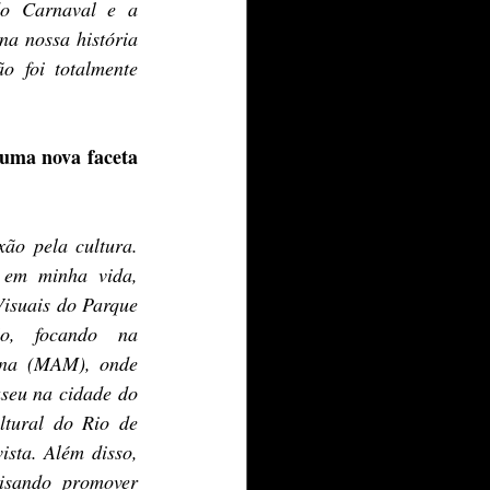
do Carnaval e a 
 nossa história 
 foi totalmente 
.
uma nova faceta 
o pela cultura. 
 em minha vida, 
isuais do Parque 
o, focando na 
rna (MAM), onde 
seu na cidade do 
ltural do Rio de 
ista. Além disso, 
isando promover 