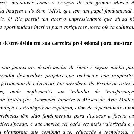
 disso, iniciativas como a criação de um grande Museu 
da Imagem e do Som (MIS), que tem um papel fundamental na
iais. O Rio possui um acervo impressionante que ainda não
a oportunidade incrível para enriquecer nossa oferta cultural
m desenvolvido em sua carreira profissional para mostrar 
ado financeiro, decidi mudar de rumo e seguir minha paixã
rmitiu desenvolver projetos que realmente têm propósito
 ferramenta de educação. Fui presidente da Escola de Artes V
s, onde implementei um trabalho de transformaçã
e da instituição. Gerenciei também o Museu de Arte Mode
nança e estratégias de captação, além de reposicionar o mu
riências têm sido fundamentais para destacar a faceta cu
diversificada, e que merece ser cada vez mais valorizada e v
 plataforma que combina arte, educação e tecnologia, v