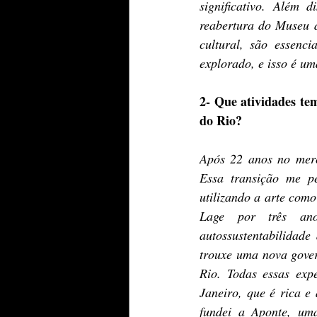
significativo. Além
reabertura do Museu 
cultural, são essenc
explorado, e isso é um
2- Que atividades te
do Rio?
Após 22 anos no merc
Essa transição me pe
utilizando a arte como
Lage por três ano
autossustentabilidad
trouxe uma nova gover
Rio. Todas essas expe
Janeiro, que é rica e 
fundei a Aponte, uma