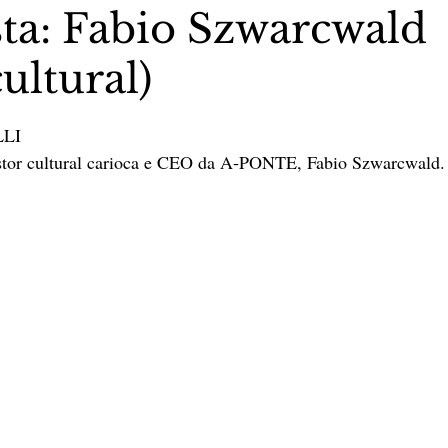
sta: Fabio Szwarcwald
cultural)
stas The Vip Club Business
Marujo Carioca
5 estrelas.
LLI
sporte & Lazer
Carnaval
São Paulo
Negocio
stor cultural carioca e CEO da A-PONTE, Fabio Szwarcwald.