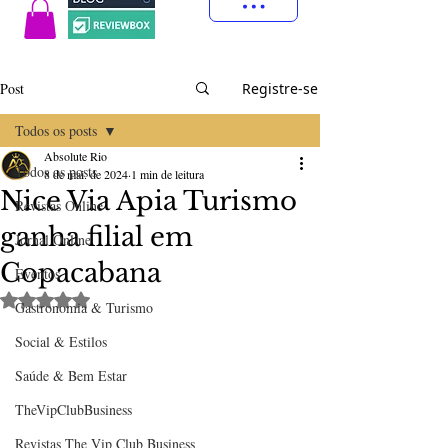
Post
Registre-se
Todos os posts
Absolute Rio
Todos os posts
8 de mai. de 2024
1 min de leitura
Nice Via Apia Turismo
Revistas Online
ganha filial em
Jornal Online
Copacabana
Eventos
Avaliado com NaN de 5 estrelas.
Gastronomia & Turismo
Social & Estilos
Saúde & Bem Estar
TheVipClubBusiness
Revistas The Vip Club Business