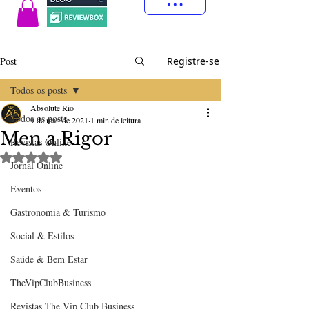
Post
Registre-se
Todos os posts
Absolute Rio
Todos os posts
9 de mar. de 2021
1 min de leitura
Men a Rigor
Revistas Online
Avaliado com NaN de 5 estrelas.
Jornal Online
Eventos
Gastronomia & Turismo
Social & Estilos
Saúde & Bem Estar
TheVipClubBusiness
Revistas The Vip Club Business