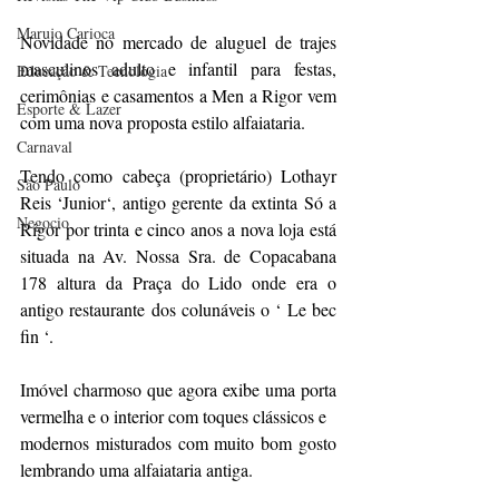
Marujo Carioca
Novidade no mercado de aluguel de trajes 
masculinos adulto e infantil para festas, 
Educação & Tecnologia
cerimônias e casamentos a Men a Rigor vem 
Esporte & Lazer
com uma nova proposta estilo alfaiataria.
Carnaval
Tendo como cabeça (proprietário) Lothayr 
São Paulo
Reis ‘Junior‘, antigo gerente da extinta Só a 
Negocio
Rigor por trinta e cinco anos a nova loja está 
situada na Av. Nossa Sra. de Copacabana 
178 altura da Praça do Lido onde era o 
antigo restaurante dos colunáveis o ‘ Le bec 
fin ‘.
Imóvel charmoso que agora exibe uma porta 
vermelha e o interior com toques clássicos e
modernos misturados com muito bom gosto 
lembrando uma alfaiataria antiga.