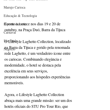
Marujo Carioca
Educação & Tecnologia
Evento acontece nos dias 19 e 20 de 
Esporte & Lazer
outubro, na Praça Duó, Barra da Tijuca
Carnaval
São Paulo
O Lifestyle Laghetto Collection, localizado 
na Barra da Tijuca e gerido pela renomada 
Negocio
rede Laghetto, é um verdadeiro ícone entre 
os cariocas. Combinando elegância e 
modernidade, o hotel se destaca pela 
excelência em seus serviços, 
proporcionando aos hóspedes experiências 
memoráveis.
Agora, o Lifestyle Laghetto Collection 
abraça mais uma grande missão: ser um dos 
hotéis oficiais do STU Pro Tour Rio, que 