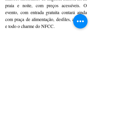
praia e noite, com preços acessíveis. O 
evento, com entrada gratuita contará ainda 
com praça de alimentação, desfiles, atrações 
e todo o charme do NFCC.
O Sistema Fecomércio RJ, através do Senac, 
apresenta a Fevest 2022 (Feira de Moda 
Íntima, Praia, Fitness e Matéria-prima), com 
realização do Sindvest; patrocínio master do 
Sistema Firjan e do Sebrae, patrocínio dos 
Correios, Energisa, Audaces, Unimed 
Serrana, Vinil Sul e Frionline, e apoio da 
Prefeitura de Nova Friburgo, Fecomércio RJ, 
CDL, Sincomércio, Acianf e do Nova 
Friburgo Country Clube; a produção 
continua a cargo da Teia de Eventos e da 
Agência Improvement.