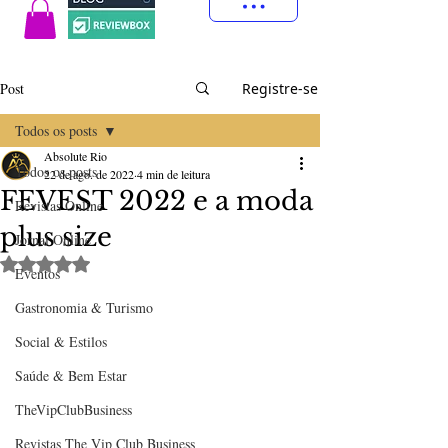
Post
Registre-se
Todos os posts
Absolute Rio
Todos os posts
22 de ago. de 2022
4 min de leitura
FEVEST 2022 e a moda
Revistas Online
plus size
Jornal Online
Avaliado com NaN de 5 estrelas.
Eventos
Gastronomia & Turismo
Social & Estilos
Saúde & Bem Estar
TheVipClubBusiness
Revistas The Vip Club Business