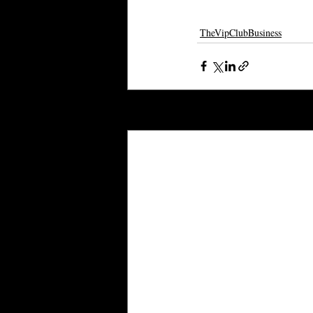
TheVipClubBusiness
Posts recentes