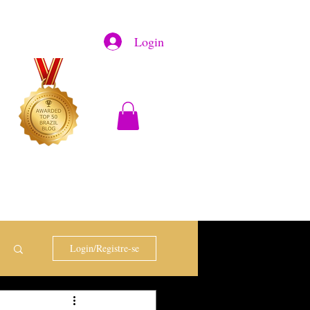
Login
Login/Registre-se