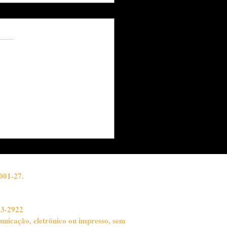
s.
ações
ndo Tudo Parece
ssível
001-27.
03-2922
unicação, eletrônico ou impresso, sem