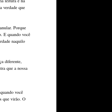
a leitura e na 
a verdade que 
anular. Porque 
o. E quando você 
erdade naquilo 
a diferente, 
tra que a nossa 
 quando você 
s que virão. O 