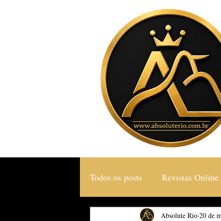
Todos os posts
Revistas Online
Gastronomia & Turismo
Absolute Rio
20 de m
S