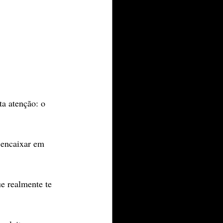
a atenção: o 
 encaixar em 
e realmente te 