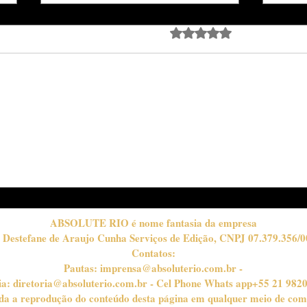
Avaliado com 0 de 5 estrela
Ainda sem avali
Energy Summit 2026: O
Qua
Rio de Janeiro na
Impo
Vanguarda da Transição
Energética
ABSOLUTE RIO é nome fantasia da empresa
 Destefane de Araujo Cunha Serviços de Edição, CNPJ 07.379.356/0
Contatos:
Pautas:
imprensa@absoluterio.com.br
-
ia:
diretoria@absoluterio.com.br
- Cel Phone Whats app+55 21 982
bida a reprodução do conteúdo desta página em qualquer meio de com