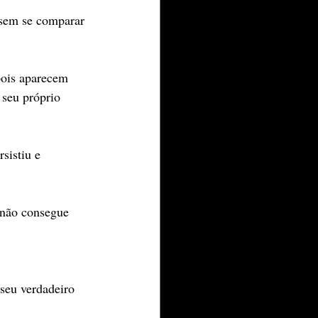
 sem se comparar 
pois aparecem 
 seu próprio 
sistiu e 
 não consegue 
 seu verdadeiro 