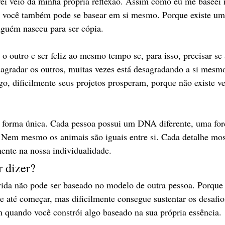
ei veio da minha própria reflexão. Assim como eu me baseei n
a, você também pode se basear em si mesmo. Porque existe um
nguém nasceu para ser cópia.
 outro e ser feliz ao mesmo tempo se, para isso, precisar se 
 agradar os outros, muitas vezes está desagradando a si mesm
go, dificilmente seus projetos prosperam, porque não existe v
 forma única. Cada pessoa possui um DNA diferente, uma forç
. Nem mesmo os animais são iguais entre si. Cada detalhe mos
mente na nossa individualidade.
r dizer?
ida não pode ser baseado no modelo de outra pessoa. Porque
e até começar, mas dificilmente consegue sustentar os desafio
 quando você constrói algo baseado na sua própria essência.