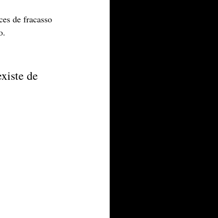
ces de fracasso 
o.
xiste de 