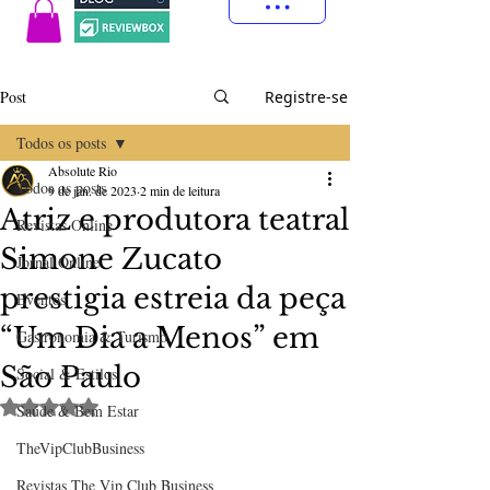
Post
Registre-se
Todos os posts
Absolute Rio
Todos os posts
9 de jan. de 2023
2 min de leitura
Atriz e produtora teatral
Revistas Online
Simone Zucato
Jornal Online
prestigia estreia da peça
Eventos
“Um Dia a Menos” em
Gastronomia & Turismo
São Paulo
Social & Estilos
Avaliado com NaN de 5 estrelas.
Saúde & Bem Estar
TheVipClubBusiness
Revistas The Vip Club Business