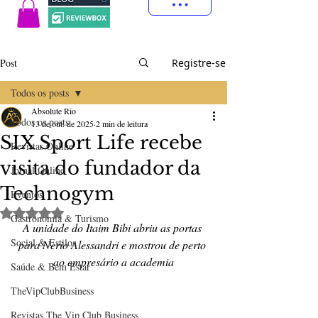
Post
Registre-se
Todos os posts
Absolute Rio
Todos os posts
13 de out. de 2025
2 min de leitura
SIX Sport Life recebe
Revistas Online
visita do fundador da
Jornal Online
Technogym
Eventos
Avaliado com NaN de 5 estrelas.
Gastronomia & Turismo
A unidade do Itaim Bibi abriu as portas 
Social & Estilos
para Nerio Alessandri e mostrou de perto 
ao empresário a academia
Saúde & Bem Estar
TheVipClubBusiness
Revistas The Vip Club Business