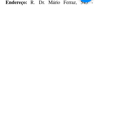
Endereço:
 R. Dr. Mário Ferraz, 545 - 
Jardim Paulistano, São Paulo - SP, 01453-
011
Telefone para contato:
 +55 (11) 94746-
9056
Instagram: 
@six.spitaim
Educação & Tecnologia
São Paulo