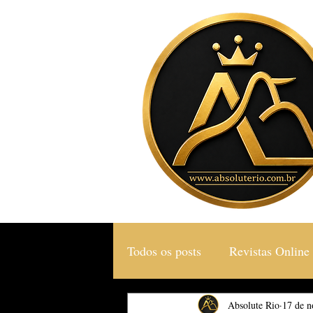
Todos os posts
Revistas Online
Gastronomia & Turismo
Absolute Rio
17 de n
S