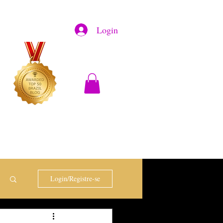
Login
Login/Registre-se