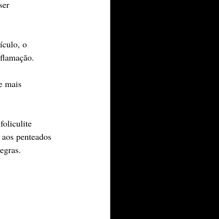
ser
ículo, o
nflamação.
e mais
oliculite 
 aos penteados 
egras.