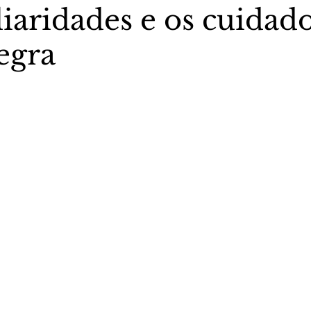
liaridades e os cuidad
egra
stas The Vip Club Business
Marujo Carioca
5 estrelas.
sporte & Lazer
Carnaval
São Paulo
Negocio