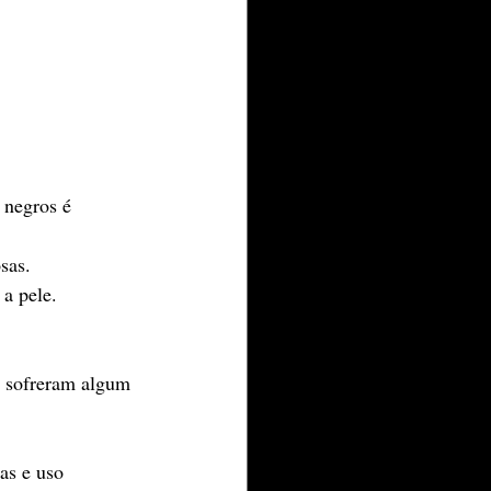
 negros é
sas.
a pele.
e sofreram algum 
ras e uso