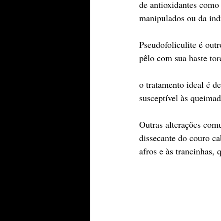
de antioxidantes como
manipulados ou da indú
Pseudofoliculite é ou
pêlo com sua haste tor
o tratamento ideal é d
susceptível às queimad
Outras alterações comu
dissecante do couro ca
afros e às trancinhas,