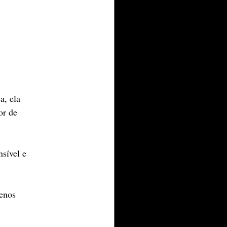
a, ela
or de
nsível e
menos