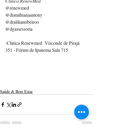
Clínica RenewMed
@renewmed  
@dratathianaantony  
@dralilianribeiroo  
@dgassessoria
-Clínica Renewmed  Visconde de Pirajá 
351 - Fórum de Ipanema Sala 715
Saúde & Bem Estar