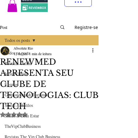
Post
Registre-se
Todos os posts
Absolute Rio
Todos os posts
12 de jun.
1 min de leitura
RENEWMED
Revistas Online
APRESENTA SEU
Jornal Online
CLUBE DE
Eventos
TECNOLOGIAS: CLUB
Gastronomia & Turismo
TECH
Social & Estilos
Avaliado com NaN de 5 estrelas.
Saúde & Bem Estar
TheVipClubBusiness
Revistas The Vip Club Business