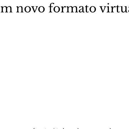
m novo formato virtu
5 estrelas.
stas The Vip Club Business
Marujo Carioca
sporte & Lazer
Carnaval
São Paulo
Negocio