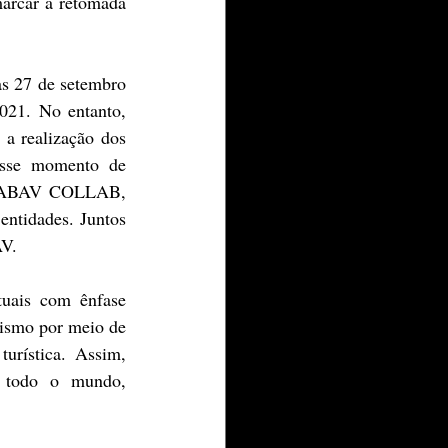
rcar a retomada 
as 27 de setembro 
21. No entanto, 
a realização dos 
esse momento de 
 o ABAV COLLAB, 
tidades. Juntos 
AV.
tuais com ênfase 
rismo por meio de 
urística. Assim, 
e todo o mundo, 