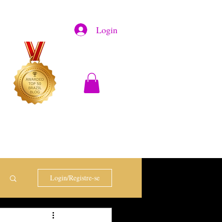
Login
Login/Registre-se