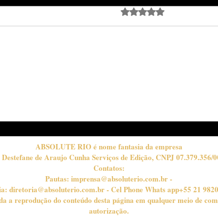
Avaliado com 0 de 5 estrela
Ainda sem avali
A Trajetória de Luiz
Djav
Moreno: Mais que
carr
Maquiagem, Autoestima
emoc
gran
de J
ABSOLUTE RIO é nome fantasia da empresa
 Destefane de Araujo Cunha Serviços de Edição, CNPJ 07.379.356/0
Contatos:
Pautas:
imprensa@absoluterio.com.br
-
ia:
diretoria@absoluterio.com.br
- Cel Phone Whats app+55 21 982
bida a reprodução do conteúdo desta página em qualquer meio de com
autorização.