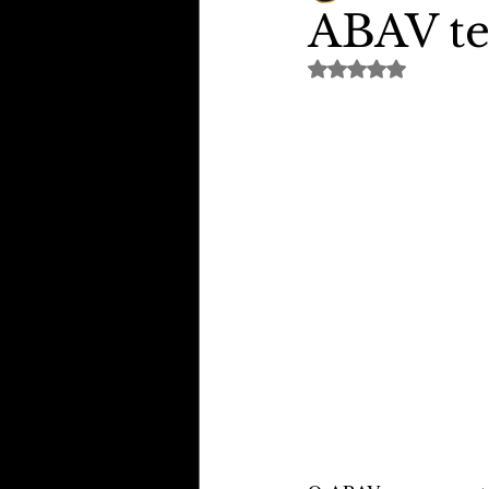
ABAV te
Avaliado com NaN de 
TheVipClubBusiness
Revi
Educação & Tecnologia
E