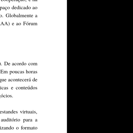
paço dedicado ao 
o. Globalmente a 
AA) e ao Fórum  
. De acordo com 
. Em poucas horas 
que acontecerá de 
cas e conteúdos 
gócios.
andes virtuais, 
uditório para a 
izando o formato 