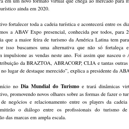
a em um novo formato virtual que chega ao mercado para ma
turístico ainda em 2020.
vo fortalecer toda a cadeia turística e acontecerá entre os di
amos a ABAV Expo presencial, conhecida por todos, para 20
a que a maior feira de turismo da América Latina tem para 
or isso buscamos uma alternativa que não só fortaleça 
m impulsione as vendas neste ano. Foi assim que nasceu
ntribuição da BRAZTOA, ABRACORP, CLIA e tantas outras en
 no lugar de destaque merecido”, explica a presidente da AB
Dia Mundial do Turismo
nício no 
 e trará dinâmicas vir
tivo, promovendo novos olhares sobre as formas de fazer o tu
 de negócios e relacionamento entre os players da cadeia t
rmitirão o diálogo entre os profissionais do turismo d
ção das marcas em ampla escala.