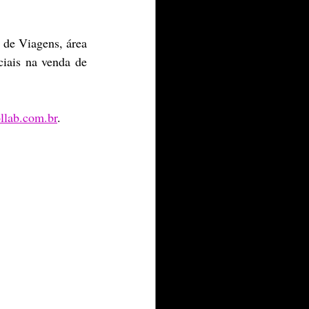
de Viagens, área 
iais na venda de 
llab.com.br
.