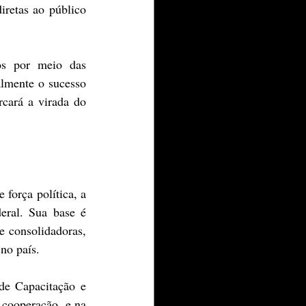
retas ao público 
s por meio das 
lmente o sucesso 
ará a virada do 
força política, a 
eral. Sua base é 
 consolidadoras, 
no país.
de Capacitação e 
cooperação, e na 