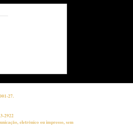
s.
ações
an celebra 50 anos de
eira com turnê
ionante e noite de
des encontros no Rio
aneiro
001-27.
03-2922
unicação, eletrônico ou impresso, sem