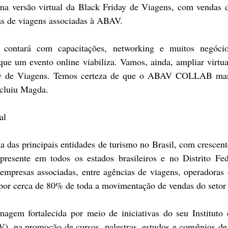
ma versão virtual da Black Friday de Viagens, com vendas di
ias de viagens associadas à ABAV.
tará com capacitações, networking e muitos negócio
que um evento online viabiliza. Vamos, ainda, ampliar virtua
ay de Viagens. Temos certeza de que o ABAV COLLAB marc
ncluiu Magda.
al
as principais entidades de turismo no Brasil, com crescente 
esente em todos os estados brasileiros e no Distrito Fed
empresas associadas, entre agências de viagens, operadoras e
por cerca de 80% de toda a movimentação de vendas do setor 
agem fortalecida por meio de iniciativas do seu Instituto 
), na promoção de cursos, palestras, estudos e convênios de 