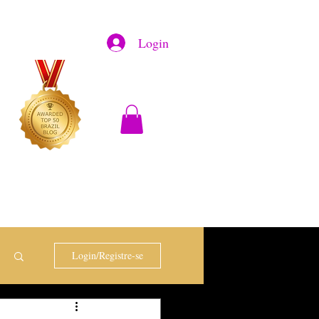
Login
Login/Registre-se