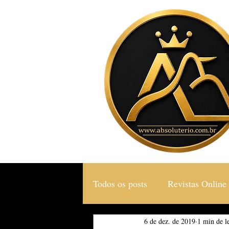
Todos os posts
Revistas Online
6 de dez. de 2019
1 min de le
Gastronomia & Turismo
S