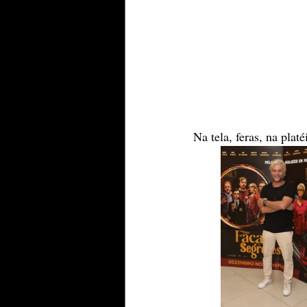
Na tela, feras, na platé