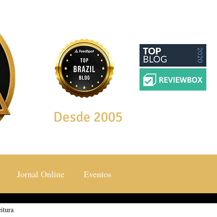
Desde 2005
Jornal Online
Eventos
itura
ocial & Estilos
Saúde & Bem Estar