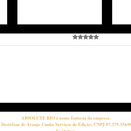
Avaliado com 0 de 5 estrela
Ainda sem avali
Djavan celebra 50 anos de
Ness
carreira com turnê
melh
emocionante e noite de
juntinho m
grandes encontros no Rio
de 
de Janeiro
ABSOLUTE RIO é nome fantasia da empresa
 Destefane de Araujo Cunha Serviços de Edição, CNPJ 07.379.356/0
Contatos: