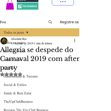
Post
Registre-se
Todos os posts
Absolute Rio
Todos os posts
11 de mar. de 2019
1 min de leitura
Allegria se despede do
Revistas Online
Carnaval 2019 com after
Jornal Online
party
Eventos
Avaliado com NaN de 5 estrelas.
Gastronomia & Turismo
Social & Estilos
Saúde & Bem Estar
TheVipClubBusiness
Revistas The Vip Club Business