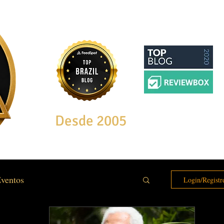
Desde 2005
ventos
Login/Registr
e & Bem Estar