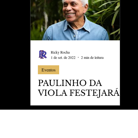
ess
Marujo Carioca
aval
São Paulo
Negocio
Ricky Rocha
1 de set. de 2022
2 min de leitura
Eventos
PAULINHO DA
VIOLA FESTEJARÁ
80 ANOS NO
QUALISTAGE RJ