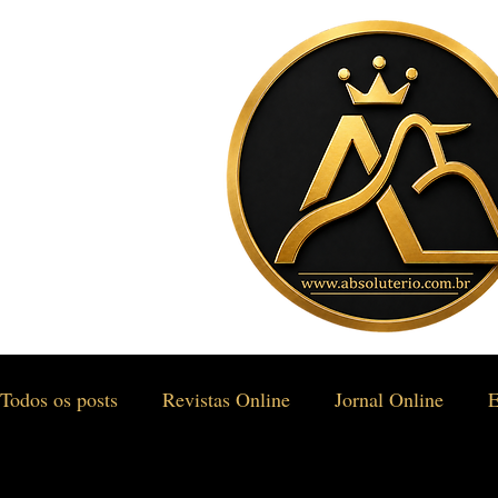
Todos os posts
Revistas Online
Jornal Online
E
Gastronomia & Turismo
Social & Estilos
Saúd