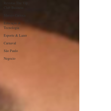
Revistas The Vip
Club Business
Marujo Carioca
Educação &
Tecnologia
Esporte & Lazer
Carnaval
São Paulo
Negocio