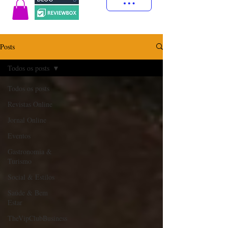
Posts
Todos os posts
Todos os posts
Revistas Online
Jornal Online
Eventos
Gastronomia &
Turismo
Social & Estilos
Saúde & Bem
Estar
TheVipClubBusiness