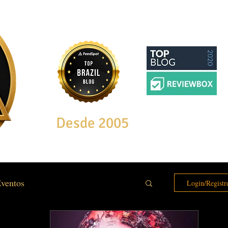
Desde 2005
ventos
Login/Registr
e & Bem Estar