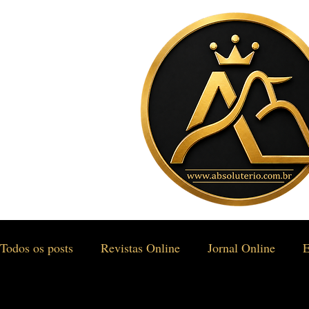
Todos os posts
Revistas Online
Jornal Online
E
Gastronomia & Turismo
Social & Estilos
Saúd