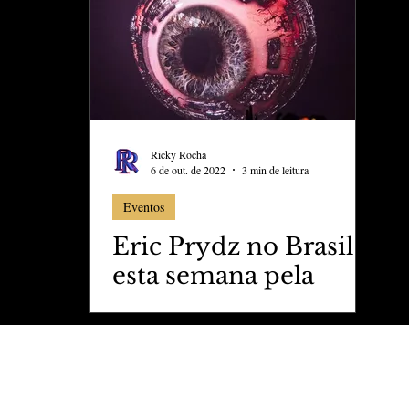
ess
Marujo Carioca
aval
São Paulo
Negocio
Ricky Rocha
6 de out. de 2022
3 min de leitura
Eventos
Eric Prydz no Brasil
esta semana pela
primeira vez