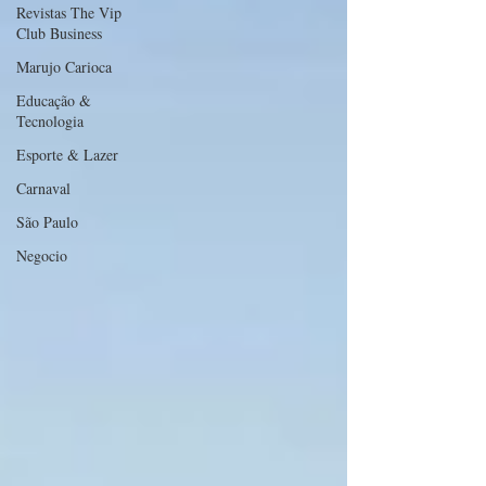
Revistas The Vip
Club Business
Marujo Carioca
Educação &
Tecnologia
Esporte & Lazer
Carnaval
São Paulo
Negocio