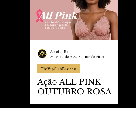
ess
Marujo Carioca
aval
São Paulo
Negocio
Absolute Rio
24 de out. de 2022
1 min de leitura
TheVipClubBusiness
Ação ALL PINK
OUTUBRO ROSA
DA MONTHAL
HOME WEAR