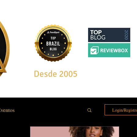
Desde 2005
ventos
Login/Registr
e & Bem Estar