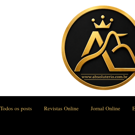
Todos os posts
Revistas Online
Jornal Online
E
Gastronomia & Turismo
Social & Estilos
Saúd