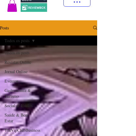
Posts
Todos os posts
Todos os posts
Revistas Online
Jornal Online
Eventos
Gastronomia &
Turismo
Social & Estilos
Saúde & Bem
Estar
TheVipClubBusiness