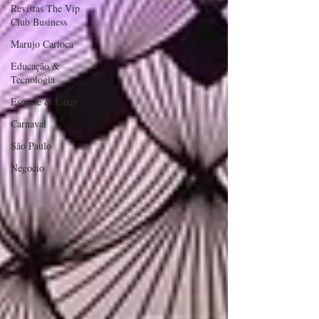
Revistas The Vip
Club Business
Marujo Carioca
Educação &
Tecnologia
Esporte & Lazer
Carnaval
São Paulo
Negocio