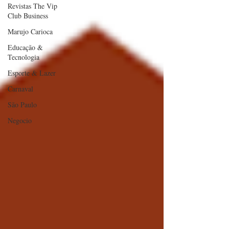
Revistas The Vip
Club Business
Marujo Carioca
Educação &
Tecnologia
Esporte & Lazer
Carnaval
São Paulo
Negocio