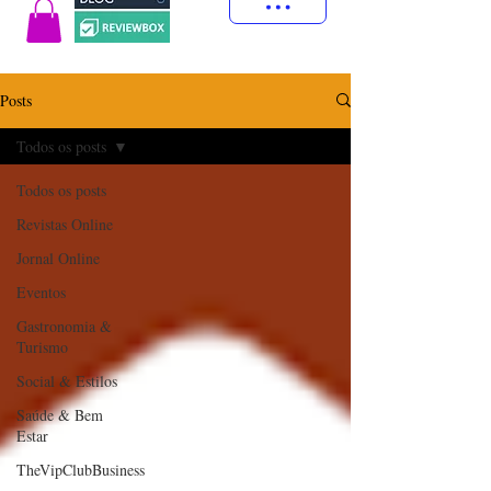
Posts
Todos os posts
Todos os posts
Revistas Online
Jornal Online
Eventos
Gastronomia &
Turismo
Social & Estilos
Saúde & Bem
Estar
TheVipClubBusiness