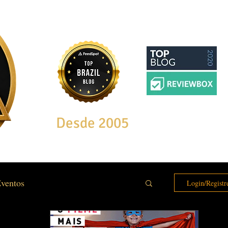
Desde 2005
ventos
Login/Registr
e & Bem Estar