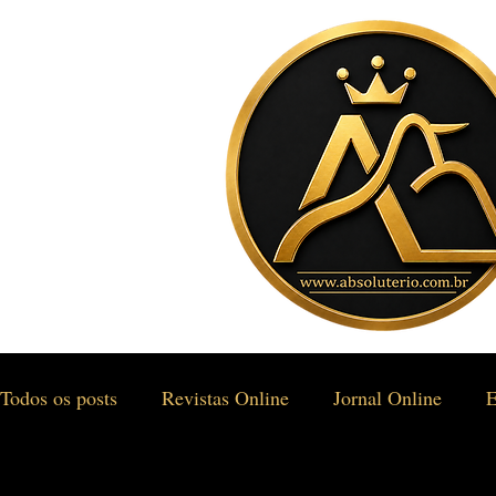
Todos os posts
Revistas Online
Jornal Online
E
Gastronomia & Turismo
Social & Estilos
Saúd