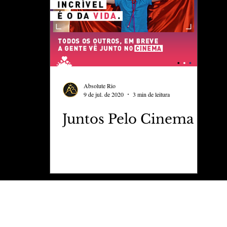
ess
Marujo Carioca
aval
São Paulo
Negocio
Absolute Rio
9 de jul. de 2020
3 min de leitura
Juntos Pelo Cinema