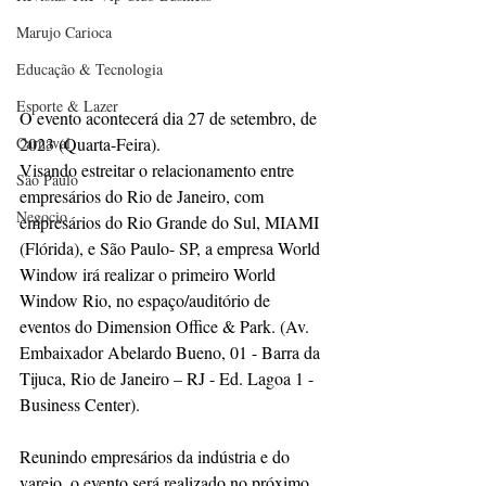
Marujo Carioca
Educação & Tecnologia
Esporte & Lazer
O evento acontecerá dia 27 de setembro, de 
Carnaval
2023 (Quarta-Feira).
Visando estreitar o relacionamento entre 
São Paulo
empresários do Rio de Janeiro, com 
Negocio
empresários do Rio Grande do Sul, MIAMI 
(Flórida), e São Paulo- SP, a empresa World 
Window irá realizar o primeiro World 
Window Rio, no espaço/auditório de 
eventos do Dimension Office & Park. (Av. 
Embaixador Abelardo Bueno, 01 - Barra da 
Tijuca, Rio de Janeiro – RJ - Ed. Lagoa 1 - 
Business Center).
Reunindo empresários da indústria e do 
varejo, o evento será realizado no próximo 