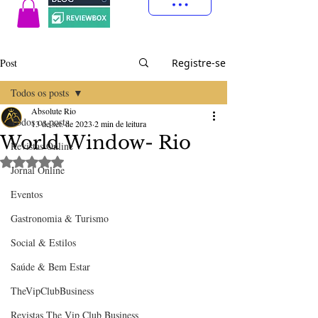
Post
Registre-se
Todos os posts
Absolute Rio
Todos os posts
13 de set. de 2023
2 min de leitura
World Window- Rio
Revistas Online
Avaliado com NaN de 5 estrelas.
Jornal Online
Eventos
Gastronomia & Turismo
Social & Estilos
Saúde & Bem Estar
TheVipClubBusiness
Revistas The Vip Club Business