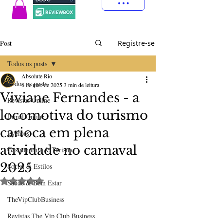
Post
Registre-se
Todos os posts
Absolute Rio
Todos os posts
6 de mar. de 2025
3 min de leitura
Viviane Fernandes - a
Revistas Online
locomotiva do turismo
Jornal Online
carioca em plena
Eventos
atividade no carnaval
Gastronomia & Turismo
2025
Social & Estilos
Avaliado com NaN de 5 estrelas.
Saúde & Bem Estar
TheVipClubBusiness
Revistas The Vip Club Business