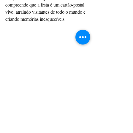
compreende que a festa é um cartão-postal 
vivo, atraindo visitantes de todo o mundo e 
criando memórias inesquecíveis.
Em suas entrevistas, Viviane 
frequentemente destaca o orgulho que sente 
pelo Rio de Janeiro e pela riqueza cultural 
da cidade. Para ela, o Carnaval simboliza a 