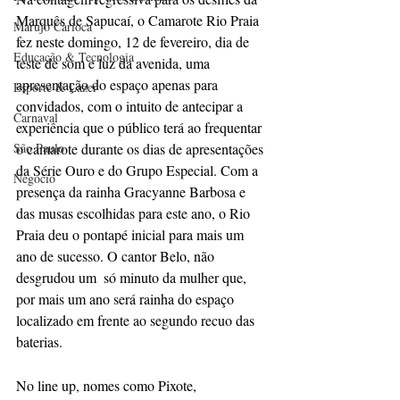
Marquês de Sapucaí, o Camarote Rio Praia 
Marujo Carioca
fez neste domingo, 12 de fevereiro, dia de 
Educação & Tecnologia
teste de som e luz da avenida, uma 
apresentação do espaço apenas para 
Esporte & Lazer
convidados, com o intuito de antecipar a 
Carnaval
experiência que o público terá ao frequentar 
São Paulo
o camarote durante os dias de apresentações 
da Série Ouro e do Grupo Especial. Com a 
Negocio
presença da rainha Gracyanne Barbosa e 
das musas escolhidas para este ano, o Rio 
Praia deu o pontapé inicial para mais um 
ano de sucesso. O cantor Belo, não 
desgrudou um  só minuto da mulher que, 
por mais um ano será rainha do espaço 
localizado em frente ao segundo recuo das 
baterias.
No line up, nomes como Pixote, 