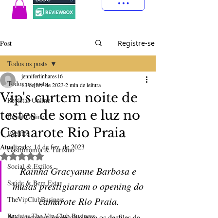
Post
Registre-se
Todos os posts
jenniferlinhares16
Todos os posts
13 de fev. de 2023
2 min de leitura
Vip's curtem noite de
Revistas Online
testes de som e luz no
Jornal Online
Camarote Rio Praia
Eventos
Atualizado:
14 de fev. de 2023
Gastronomia & Turismo
Avaliado com NaN de 5 estrelas.
Social & Estilos
Rainha Gracyanne Barbosa e 
Saúde & Bem Estar
musas prestigiaram o opening do 
TheVipClubBusiness
camarote Rio Praia.
Revistas The Vip Club Business
Na contagem regressiva para os desfiles da 