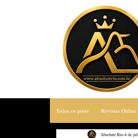
Todos os posts
Revistas Online
Gastronomia & Turismo
Absolute Rio
4 de ju
S