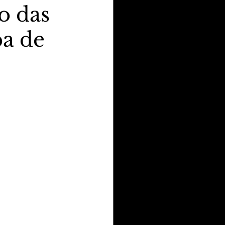
o das
pa de