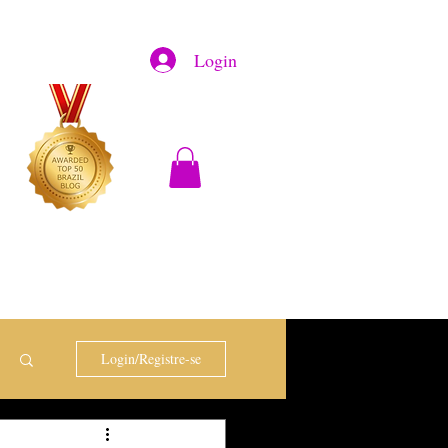
Login
Login/Registre-se