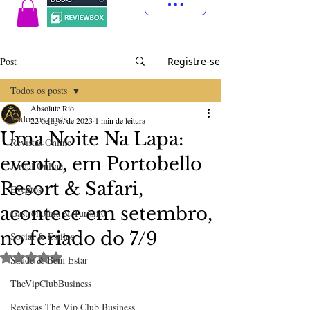
Post
Registre-se
Todos os posts
Absolute Rio
Todos os posts
22 de ago. de 2023
1 min de leitura
Uma Noite Na Lapa:
Revistas Online
evento, em Portobello
Jornal Online
Resort & Safari,
Eventos
acontece em setembro,
Gastronomia & Turismo
no feriado do 7/9
Social & Estilos
Avaliado com NaN de 5 estrelas.
Saúde & Bem Estar
TheVipClubBusiness
Revistas The Vip Club Business