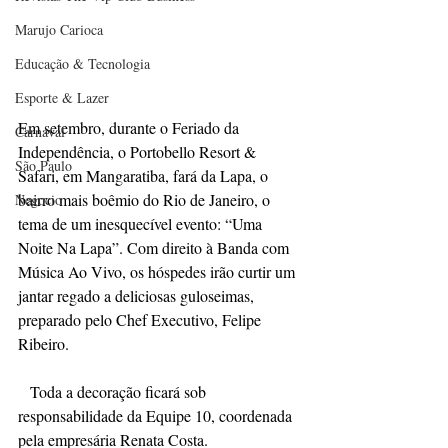
Marujo Carioca
Educação & Tecnologia
Esporte & Lazer
Em setembro, durante o Feriado da 
Carnaval
Independência, o Portobello Resort & 
São Paulo
Safari, em Mangaratiba, fará da Lapa, o 
bairro mais boêmio do Rio de Janeiro, o 
Negocio
tema de um inesquecível evento: “Uma 
Noite Na Lapa”. Com direito à Banda com 
Música Ao Vivo, os hóspedes irão curtir um 
jantar regado a deliciosas guloseimas, 
preparado pelo Chef Executivo, Felipe 
Ribeiro.
   Toda a decoração ficará sob 
responsabilidade da Equipe 10, coordenada 
pela empresária Renata Costa.  