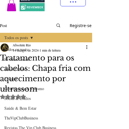
Post
Registre-se
Todos os posts
Absolute Rio
Todos os posts
14 de ago. de 2024
1 min de leitura
Tratamento para os
Revistas Online
cabelos: Chapa fria com
Jornal Online
aquecimento por
Eventos
ultrassom
Gastronomia & Turismo
Avaliado com NaN de 5 estrelas.
Social & Estilos
Saúde & Bem Estar
TheVipClubBusiness
Revistas The Vip Club Business