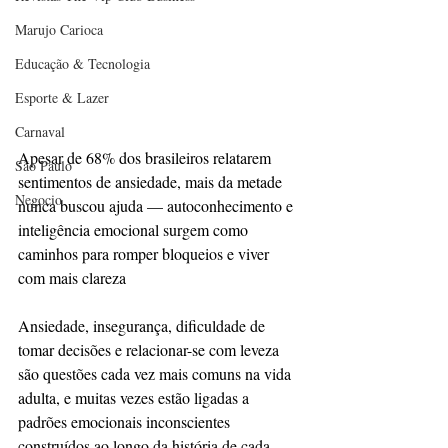
Marujo Carioca
Educação & Tecnologia
Esporte & Lazer
Carnaval
Apesar de 68% dos brasileiros relatarem 
São Paulo
sentimentos de ansiedade, mais da metade 
Negocio
nunca buscou ajuda — autoconhecimento e 
inteligência emocional surgem como 
caminhos para romper bloqueios e viver 
com mais clareza
Ansiedade, insegurança, dificuldade de 
tomar decisões e relacionar-se com leveza 
são questões cada vez mais comuns na vida 
adulta, e muitas vezes estão ligadas a 
padrões emocionais inconscientes 
construídos ao longo da história de cada 