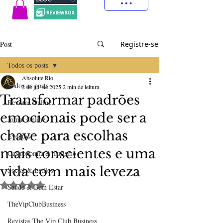
Post
Registre-se
Todos os posts
Absolute Rio
Todos os posts
2 de jul. de 2025
2 min de leitura
Transformar padrões
Revistas Online
emocionais pode ser a
Jornal Online
chave para escolhas
Eventos
mais conscientes e uma
Gastronomia & Turismo
vida com mais leveza
Social & Estilos
Avaliado com NaN de 5 estrelas.
Saúde & Bem Estar
TheVipClubBusiness
Revistas The Vip Club Business