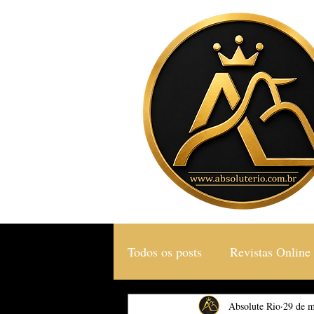
Todos os posts
Revistas Online
Gastronomia & Turismo
Absolute Rio
29 de m
S