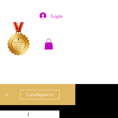
Login
Login/Registre-se