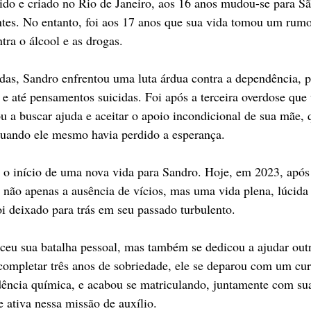
ido e criado no Rio de Janeiro, aos 16 anos mudou-se para S
ntes. No entanto, foi aos 17 anos que sua vida tomou um rum
tra o álcool e as drogas.
das, Sandro enfrentou uma luta árdua contra a dependência, 
 até pensamentos suicidas. Foi após a terceira overdose que
ou a buscar ajuda e aceitar o apoio incondicional de sua mãe,
quando ele mesmo havia perdido a esperança.
o início de uma nova vida para Sandro. Hoje, em 2023, após
a não apenas a ausência de vícios, mas uma vida plena, lúcida 
i deixado para trás em seu passado turbulento.
ceu sua batalha pessoal, mas também se dedicou a ajudar ou
completar três anos de sobriedade, ele se deparou com um cur
ência química, e acabou se matriculando, juntamente com su
 ativa nessa missão de auxílio.