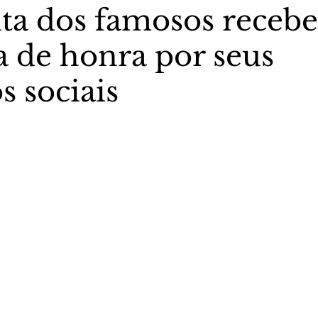
ta dos famosos recebe
 de honra por seus
stas The Vip Club Business
Marujo Carioca
s sociais
sporte & Lazer
Carnaval
São Paulo
Negocio
5 estrelas.