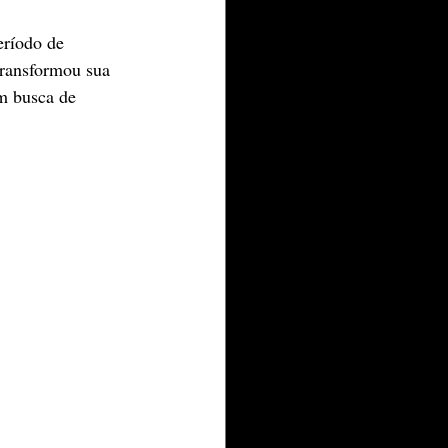
eríodo de 
transformou sua 
m busca de 