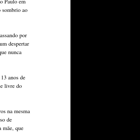
ão Paulo em 
o sombrio ao 
passando por 
 um despertar 
 que nunca 
 13 anos de 
e livre do 
tros na mesma 
so de 
a mãe, que 