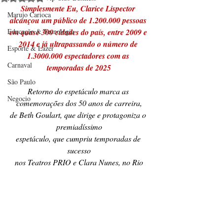
Simplesmente Eu, Clarice Lispector 
Marujo Carioca
alcançou um público de 1.200.000 pessoas 
Educação & Tecnologia
em quase 300 cidades do país, entre 2009 e 
2014 e já ultrapassando o número de 
Esporte & Lazer
1.3000.000 espectadores com as 
Carnaval
temporadas de 2025
São Paulo
Retorno do espetáculo marca as 
Negocio
comemorações dos 50 anos de carreira,
de Beth Goulart, que dirige e protagoniza o 
premiadíssimo
espetáculo, que cumpriu temporadas de 
sucesso
nos Teatros PRIO e Clara Nunes, no Rio