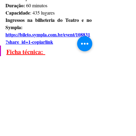
Duração: 
60 minutos  
Capacidade
: 435 lugares
Ingressos na bilheteria do Teatro e no 
Sympla:
https://bileto.sympla.com.br/event/108831
?share_id=1-copiarlink
Ficha técnica: 
Texto: Clarice Lispector
Direção, Concepção original, Adaptação, 
Atuação: Beth Goulart
Supervisão da atriz: Amir Haddad
Gênero: Espetáculo Poema
Iluminação: Maneco Quinderé
Operadora de Luz: Diana Cruz  
Trilha Sonora Original: Alfredo Sertã
Operador de Som: Paulo Mendes
Figurino: Beth Filipecki
Camareira: Flávia Cotta