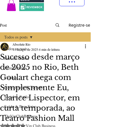
Post
Registre-se
Todos os posts
Absolute Rio
Todos os posts
11 de ago. de 2025
4 min de leitura
Sucesso desde março
Revistas Online
de 2025 no Rio, Beth
Jornal Online
Goulart chega com
Eventos
Simplesmente Eu,
Gastronomia & Turismo
Clarice Lispector, em
Social & Estilos
curta temporada, ao
Saúde & Bem Estar
TheVipClubBusiness
Teatro Fashion Mall
Avaliado com NaN de 5 estrelas.
Revistas The Vip Club Business