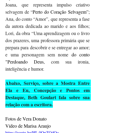
Joana, que representa impulso criativo 
selvagem de “
Perto do Coração Selvagem”;
Ana, do conto “Amor”, que representa a fase 
da autora dedicada ao marido e aos filhos; 
Lori, da obra “Uma aprendizagem ou o livro 
dos prazeres, uma professora primária que se 
prepara para descobrir e se entregar ao amor; 
e uma personagem sem nome 
do conto 
"Perdoando Deus, 
com sua ironia, 
inteligência e humor.
Abaixo, Serviço, sobre a Mostra Entre 
Ela e Eu, Concepção e Pontos em 
Destaque, Beth Goulart fala sobre sua 
relação com a escritora.
Fotos de Vera Donato
Vídeo de Marisa Araujo
https://youtu.be/HI_0OnZOdOo