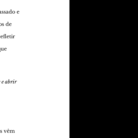
assado e
os de
fletir
que
 e abrir
is vêm