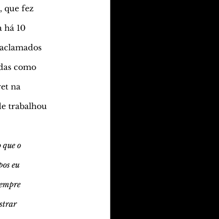
 que fez
a há 10
s aclamados
adas como
et na
de trabalhou
 que o
pos eu
sempre
strar