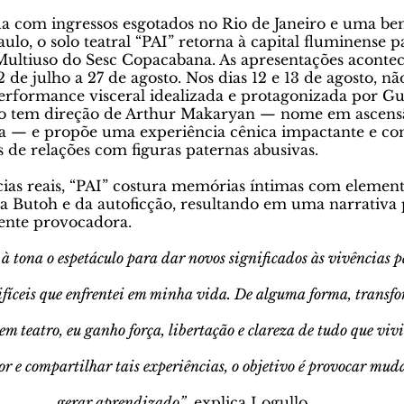
 com ingressos esgotados no Rio de Janeiro e uma be
lo, o solo teatral “PAI” retorna à capital fluminense p
ultiuso do Sesc Copacabana. As apresentações acontec
2 de julho a 27 de agosto. Nos dias 12 e 13 de agosto, n
rformance visceral idealizada e protagonizada por G
ulo tem direção de Arthur Makaryan — nome em ascens
na — e propõe uma experiência cênica impactante e co
 de relações com figuras paternas abusivas.
as reais, “PAI” costura memórias íntimas com elemento
a Butoh e da autoficção, resultando em uma narrativa 
mente provocadora.
 à tona o espetáculo para dar novos significados às vivências 
difíceis que enfrentei em minha vida. De alguma forma, trans
 em teatro, eu ganho força, libertação e clareza de tudo que viv
or e compartilhar tais experiências, o objetivo é provocar mud
gerar aprendizado”
, explica Logullo.