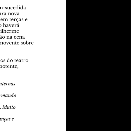
m-sucedida 
ara nova 
em terças e 
ão haverá 
uilherme 
ão na cena 
movente sobre 
s do teatro 
potente, 
paternas
formando
i. Muito
anças e