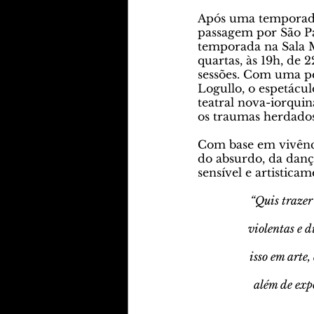
Após uma temporada
passagem por São Pau
temporada na Sala M
quartas, às 19h, de 2
sessões. Com uma pe
Logullo, o espetác
teatral nova-iorqui
os traumas herdados
Com base em vivênci
do absurdo, da danç
sensível e artistica
“Quis trazer
violentas e 
isso em arte,
além de exp