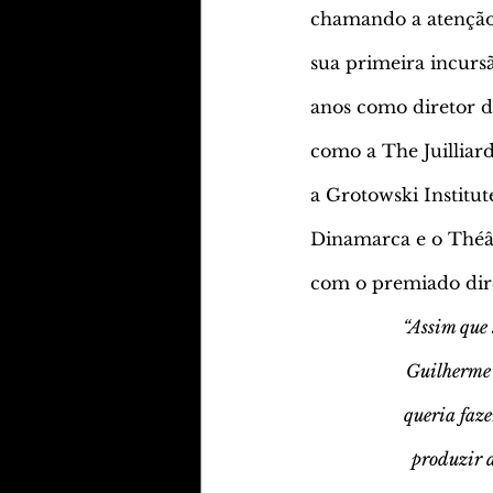
chamando a atenção
sua primeira incursã
anos como diretor d
como a The Juilliar
a Grotowski Institu
Dinamarca e o Théât
com o premiado diret
“Assim que 
Guilherme 
queria faz
produzir 