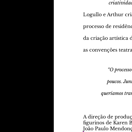
criatividad
Logullo e Arthur cr
processo de residênc
da criação artística
as convenções teatrai
“O processo
poucos. Jun
queríamos tran
A direção de produç
figurinos de Karen B
João Paulo Mendonça