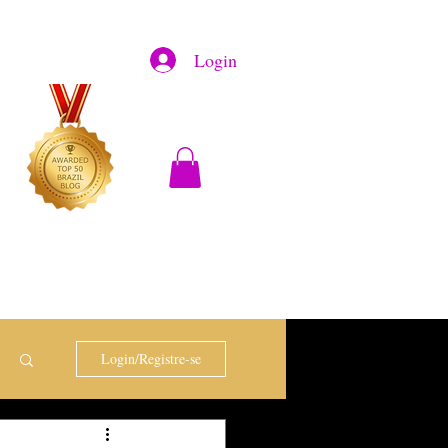
Login
Login/Registre-se