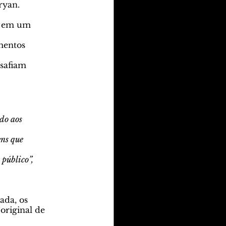
ryan.
o, em um
ementos
esafiam
do aos
ens que
público”,
ada, os 
original de 