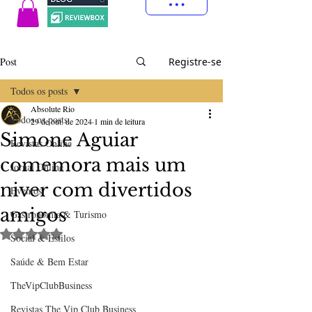
Post
Registre-se
Todos os posts
Absolute Rio
Todos os posts
29 de out. de 2024
1 min de leitura
Simone Aguiar
Revistas Online
comemora mais um
Jornal Online
niver com divertidos
Eventos
amigos
Gastronomia & Turismo
Avaliado com NaN de 5 estrelas.
Social & Estilos
Saúde & Bem Estar
TheVipClubBusiness
Revistas The Vip Club Business