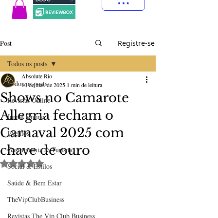
Post
Registre-se
Todos os posts
Absolute Rio
Todos os posts
10 de mar. de 2025
1 min de leitura
Shows no Camarote
Revistas Online
Allegria fecham o
Jornal Online
Carnaval 2025 com
Eventos
chave de ouro
Gastronomia & Turismo
Avaliado com NaN de 5 estrelas.
Social & Estilos
Saúde & Bem Estar
TheVipClubBusiness
Revistas The Vip Club Business