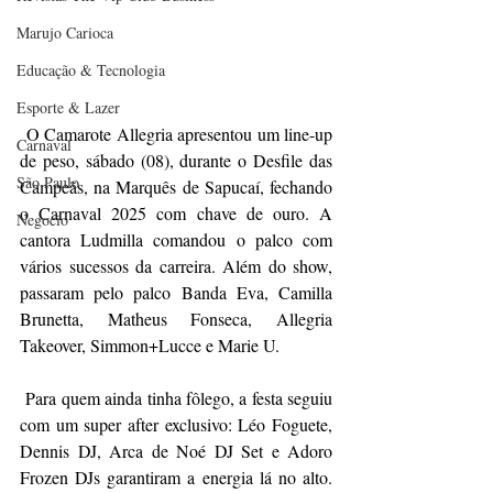
Marujo Carioca
Educação & Tecnologia
Esporte & Lazer
 O Camarote Allegria apresentou um line-up 
Carnaval
de peso, sábado (08), durante o Desfile das 
São Paulo
Campeãs, na Marquês de Sapucaí, fechando 
o Carnaval 2025 com chave de ouro. A 
Negocio
cantora Ludmilla comandou o palco com 
vários sucessos da carreira. Além do show, 
passaram pelo palco Banda Eva, Camilla 
Brunetta, Matheus Fonseca, Allegria 
Takeover, Simmon+Lucce e Marie U. 
 Para quem ainda tinha fôlego, a festa seguiu 
com um super after exclusivo: Léo Foguete, 
Dennis DJ, Arca de Noé DJ Set e Adoro 
Frozen DJs garantiram a energia lá no alto. 