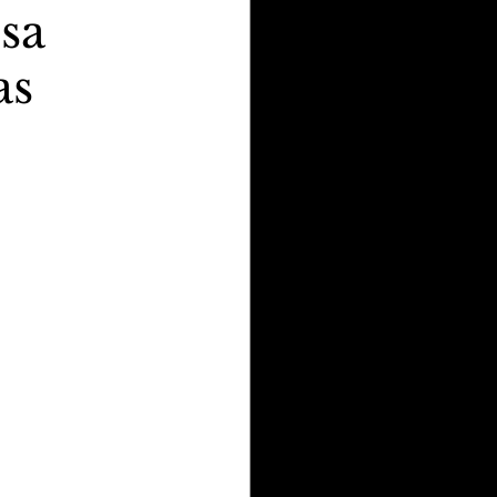
sa
as