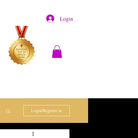
Login
Login/Registre-se