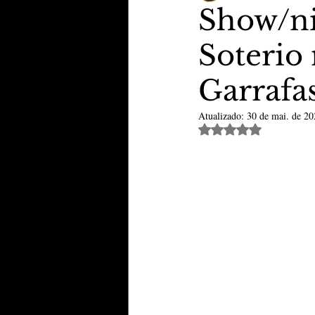
Show/ni
Soterio 
TheVipClubBusiness
Revi
Garrafa
Educação & Tecnologia
E
Atualizado:
30 de mai. de 20
Avaliado com NaN de 