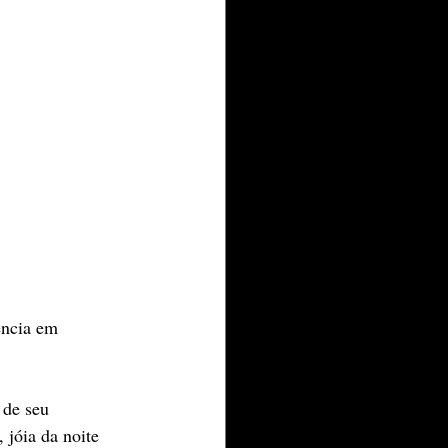
ência em 
 de seu 
 jóia da noite 