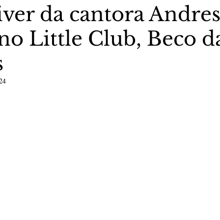
ver da cantora Andres
no Little Club, Beco d
stas The Vip Club Business
Marujo Carioca
s
sporte & Lazer
Carnaval
São Paulo
Negocio
24
5 estrelas.