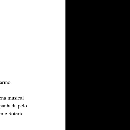
arino.
ena musical 
mpanhada pelo 
rme Soterio 