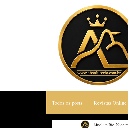
Todos os posts
Revistas Online
Gastronomia & Turismo
Absolute Rio
29 de m
S