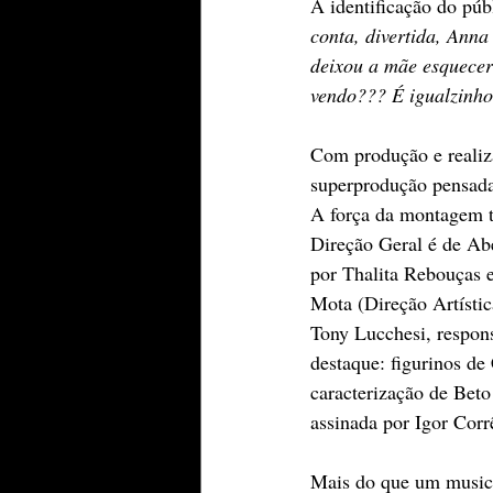
A identificação do públ
conta, divertida, Anna
deixou a mãe esquecer
vendo??? É igualzinho
Com produção e reali
superprodução pensada
A força da montagem t
Direção Geral é de Ab
por Thalita Rebouças e
Mota (Direção Artísti
Tony Lucchesi, respons
destaque: figurinos de
caracterização de Bet
assinada por Igor Cor
Mais do que um musica