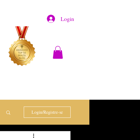
Login
Login/Registre-se