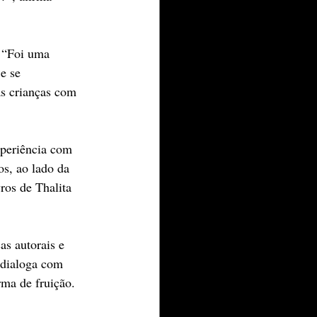
: “Foi uma 
e se 
s crianças com 
periência com 
s, ao lado da 
ros de Thalita 
s autorais e 
 dialoga com 
rma de fruição.