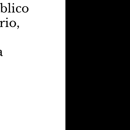
blico
io,
a