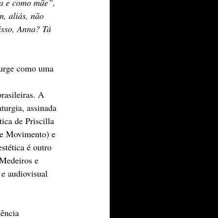
ha e como mãe”, 
m, aliás, não 
isso, Anna? Tá 
surge como uma 
asileiras. A 
urgia, assinada 
ca de Priscilla 
de Movimento) e 
stética é outro 
 Medeiros e 
e audiovisual 
ência 