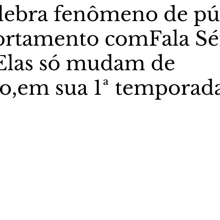
lebra fenômeno de pú
rtamento comFala Sér
stas The Vip Club Business
Marujo Carioca
Elas só mudam de
sporte & Lazer
Carnaval
São Paulo
Negocio
o,em sua 1ª temporad
5 estrelas.