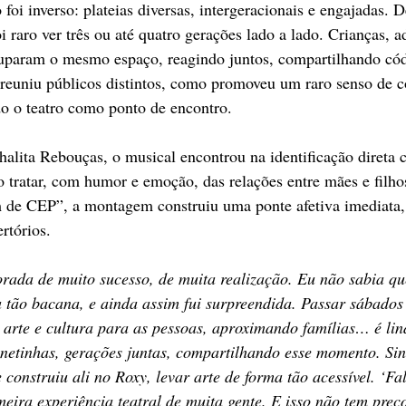
i inverso: plateias diversas, intergeracionais e engajadas. De
i raro ver três ou até quatro gerações lado a lado. Crianças, a
cuparam o mesmo espaço, reagindo juntos, compartilhando cód
reuniu públicos distintos, como promoveu um raro senso de c
ndo o teatro como ponto de encontro.
halita Rebouças, o musical encontrou na identificação direta 
o tratar, com humor e emoção, das relações entre mães e filho
de CEP”, a montagem construiu uma ponte afetiva imediata,
ertórios.
rada de muito sucesso, de muita realização. Eu não sabia que
ra tão bacana, e ainda assim fui surpreendida. Passar sábado
 arte e cultura para as pessoas, aproximando famílias… é lind
, netinhas, gerações juntas, compartilhando esse momento. Sin
 construiu ali no Roxy, levar arte de forma tão acessível. ‘Fa
imeira experiência teatral de muita gente. E isso não tem preç