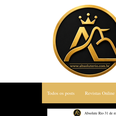
Todos os posts
Revistas Online
Gastronomia & Turismo
Absolute Rio
31 de m
S