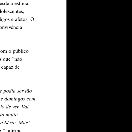
sde a estreia, 
dolescentes, 
igos e afetos. O 
onvivência 
com o público 
s que “não 
 capaz de 
 podia ser tão 
s e domingos com 
o de ver. Vai 
to muito 
la Sério, Mãe!’ 
o.”
, afirma 