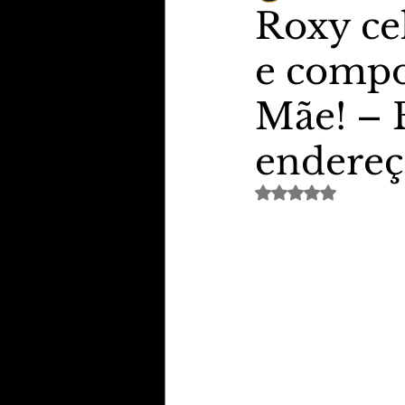
Roxy ce
e compo
TheVipClubBusiness
Revi
Mãe! – 
Educação & Tecnologia
E
endereç
Avaliado com NaN de 