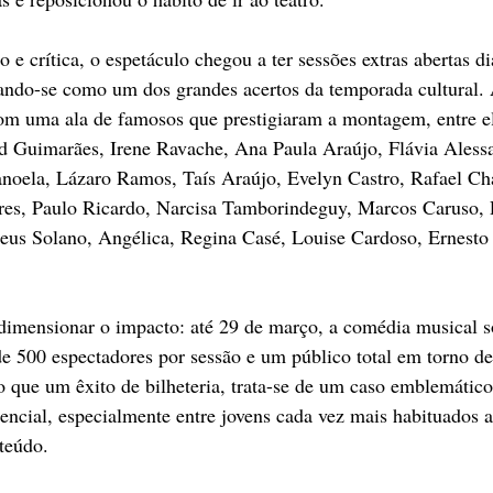
 e crítica, o espetáculo chegou a ter sessões extras abertas di
ando-se como um dos grandes acertos da temporada cultural. A 
m uma ala de famosos que prestigiaram a montagem, entre el
d Guimarães, Irene Ravache, Ana Paula Araújo, Flávia Alessa
anoela, Lázaro Ramos, Taís Araújo, Evelyn Castro, Rafael Ch
res, Paulo Ricardo, Narcisa Tamborindeguy, Marcos Caruso, P
eus Solano, Angélica, Regina Casé, Louise Cardoso, Ernesto 
imensionar o impacto: até 29 de março, a comédia musical 
e 500 espectadores por sessão e um público total em torno de
 que um êxito de bilheteria, trata-se de um caso emblemátic
encial, especialmente entre jovens cada vez mais habituados
teúdo.