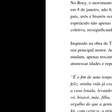
No Roxy, o movimento fo
em 8 de janeiro, não fo
pais, avós e bisavós o
espetáculo não apenas 
coletiva, ressignifica
Inspirado na obra de T
seu principal motor. A
mudam, apenas trocam 
atravessar idades e rep
“É o fim de uma tempo
feliz, minha vida já e
a casa lotada, levando
vó, bisavó, mãe, filha
orgulho do que a gente
foi, com certeza, a pr