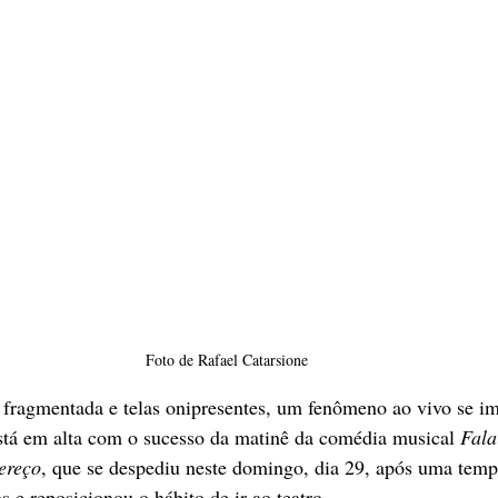
Foto de Rafael Catarsione
fragmentada e telas onipresentes, um fenômeno ao vivo se i
tá em alta com o sucesso da matinê da comédia musical 
Fala
ereço
, que se despediu neste domingo, dia 29, após uma temp
s e reposicionou o hábito de ir ao teatro.