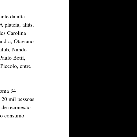
ante da alta 
plateia, aliás, 
es Carolina 
ndra, Otaviano 
alub, Nando 
aulo Betti, 
Piccolo, entre 
soma 34 
 20 mil pessoas 
o de reconexão 
 ao consumo 