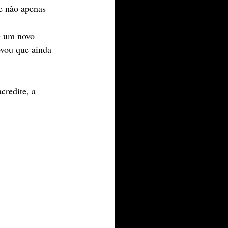
e não apenas 
e um novo 
ovou que ainda 
credite, a 