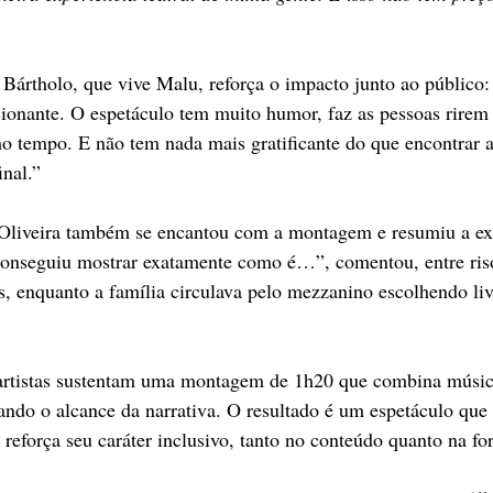
a Bártholo, que vive Malu, reforça o impacto junto ao público
onante. O espetáculo tem muito humor, faz as pessoas rirem 
tempo. E não tem nada mais gratificante do que encontrar a
inal.”
 Oliveira também se encantou com a montagem e resumiu a ex
conseguiu mostrar exatamente como é…”, comentou, entre riso
os, enquanto a família circulava pelo mezzanino escolhendo liv
artistas sustentam uma montagem de 1h20 que combina música
ando o alcance da narrativa. O resultado é um espetáculo que
e reforça seu caráter inclusivo, tanto no conteúdo quanto na fo