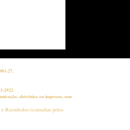
oteca do Visconde
a Festival Bossa &
 e transforma
afogo em palco de
ndes encontros
cais
001-27.
03-2922
unicação, eletrônico ou impresso, sem
o e Reembolso (consultar pelos