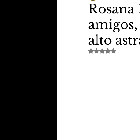
Rosana 
amigos,
TheVipClubBusiness
Revi
alto astr
Educação & Tecnologia
E
Avaliado com NaN de 