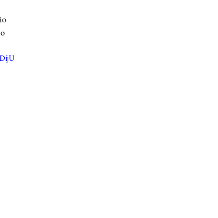
io
jo
hDijU