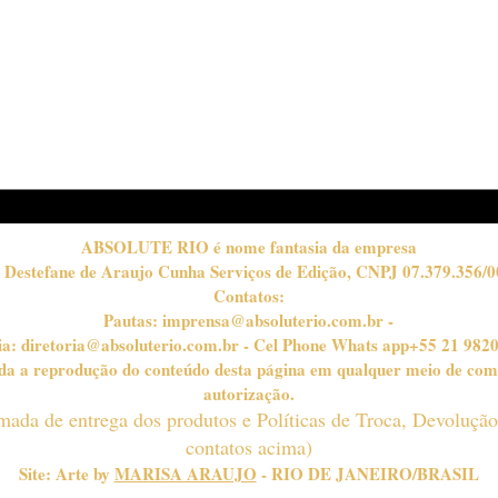
FairFest celebra os sete
Vin
anos do Fairmont Rio e
lanç
reafirma Copacabana
Jazz
como palco dos grandes
Bot
eventos da cidade
gra
musi
ABSOLUTE RIO é nome fantasia da empresa
 Destefane de Araujo Cunha Serviços de Edição, CNPJ 07.379.356/0
Contatos:
Pautas:
imprensa@absoluterio.com.br
-
ia:
diretoria@absoluterio.com.br
- Cel Phone Whats app+55 21 982
bida a reprodução do conteúdo desta página em qualquer meio de com
autorização.
timada de entrega dos produtos e Políticas de Troca, Devoluçã
contatos acima)
Site: Arte by
MARISA ARAUJO
- RIO DE JANEIRO/BRASIL