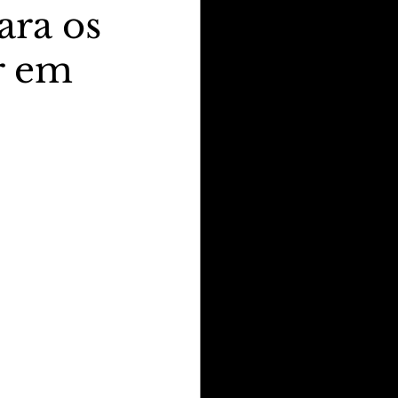
ara os
r em