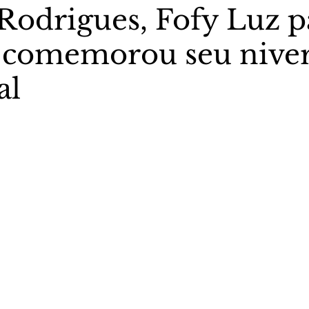
Rodrigues, Fofy Luz p
 comemorou seu nive
stas The Vip Club Business
Marujo Carioca
al
sporte & Lazer
Carnaval
São Paulo
Negocio
5 estrelas.