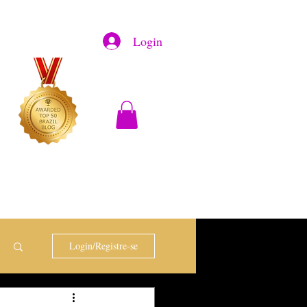
Login
Login/Registre-se