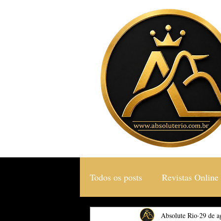
Todos os posts
Revistas Online
Gastronomia & Turismo
Absolute Rio
29 de a
S