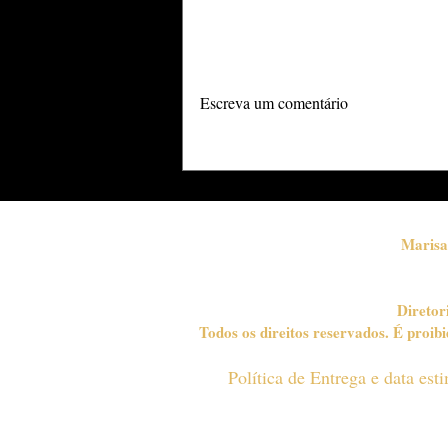
Adicione uma avaliação
ANCEC reúne grandes
Escreva um comentário
nomes do
empreendedorismo em
uma das mais tradicionais
premiações do país no
Rio de Janeiro
Marisa
Diretor
Todos os direitos reservados. É proi
Política de Entrega e data es