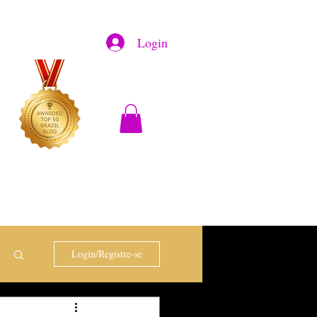
Login
Login/Registre-se