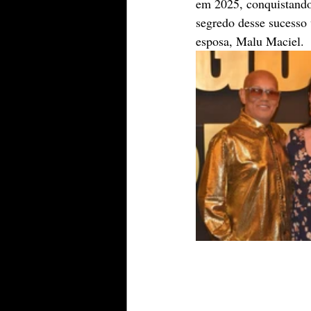
em 2025, conquistando 
segredo desse sucesso 
esposa, Malu Maciel.