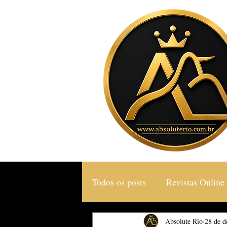
Todos os posts
Revistas Online
Gastronomia & Turismo
Absolute Rio
28 de d
S