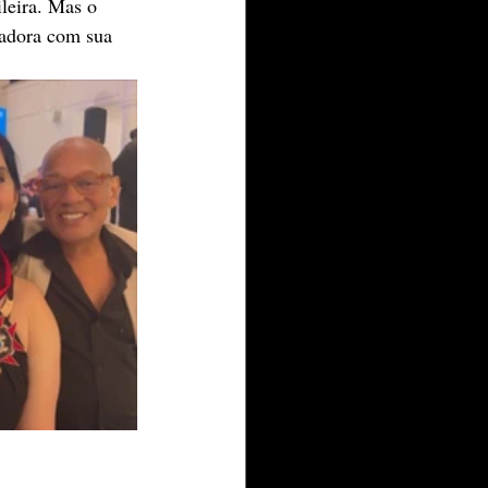
leira. Mas o 
radora com sua 