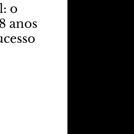
: o
68 anos
ucesso