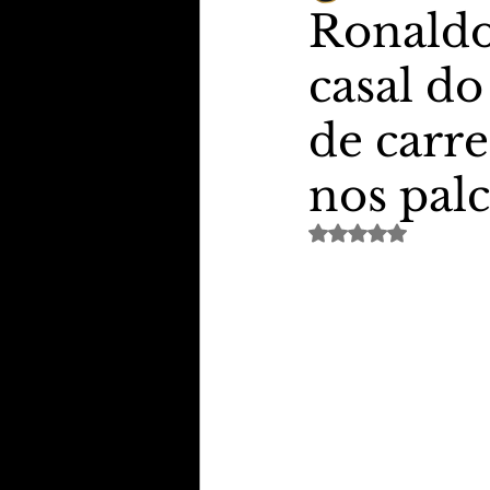
Ronaldo
casal do
TheVipClubBusiness
Revi
de carr
Educação & Tecnologia
E
nos palc
Avaliado com NaN de 