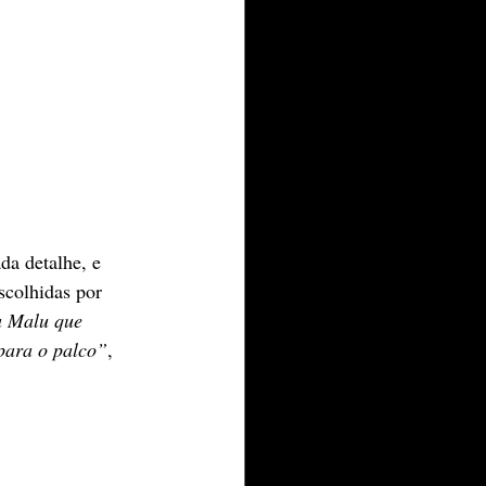
da detalhe, e 
scolhidas por 
 Malu que 
 para o palco”
, 