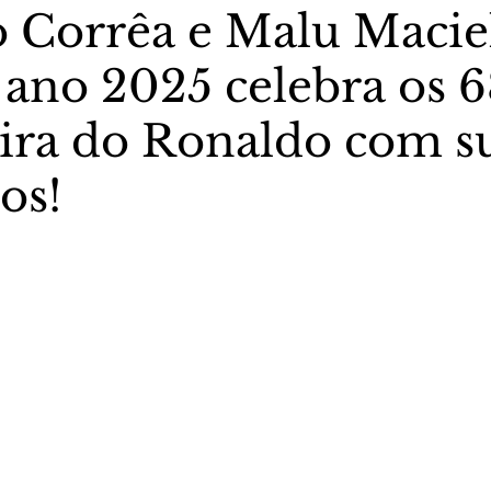
 Corrêa e Malu Maciel
 ano 2025 celebra os 
stas The Vip Club Business
Marujo Carioca
eira do Ronaldo com s
sporte & Lazer
Carnaval
São Paulo
Negocio
os!
5 estrelas.