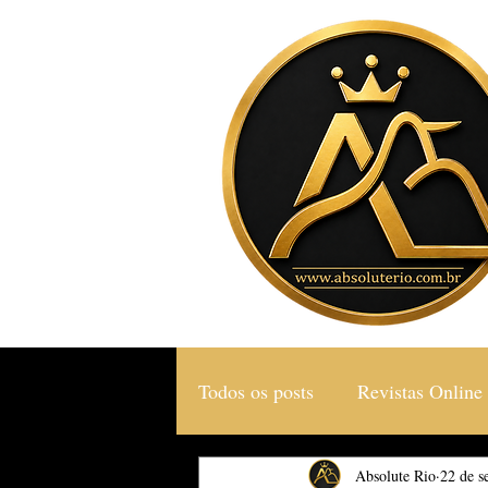
Todos os posts
Revistas Online
Gastronomia & Turismo
Absolute Rio
22 de s
S