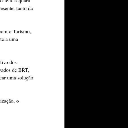
 até a Taquara 
esente, tanto da 
com o Turismo, 
te a uma 
tivo dos 
vados de BRT, 
scar uma solução 
ização, o 