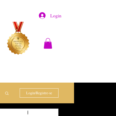
Login
Login/Registre-se