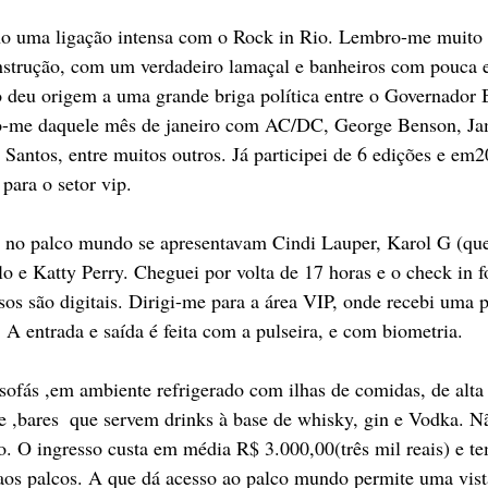
ho uma ligação intensa com o Rock in Rio. Lembro-me muito
nstrução, com um verdadeiro lamaçal e banheiros com pouca es
 deu origem a uma grande briga política entre o Governador B
o-me daquele mês de janeiro com AC/DC, George Benson, Jam
antos, entre muitos outros. Já participei de 6 edições e em20
para o setor vip.
a, no palco mundo se apresentavam Cindi Lauper, Karol G (qu
lo e Katty Perry. Cheguei por volta de 17 horas e o check in fo
ssos são digitais. Dirigi-me para a área VIP, onde recebi uma 
 A entrada e saída é feita com a pulseira, e com biometria.
sofás ,em ambiente refrigerado com ilhas de comidas, de alta
 ,bares  que servem drinks à base de whisky, gin e Vodka. N
. O ingresso custa em média R$ 3.000,00(três mil reais) e t
aos palcos. A que dá acesso ao palco mundo permite uma vista