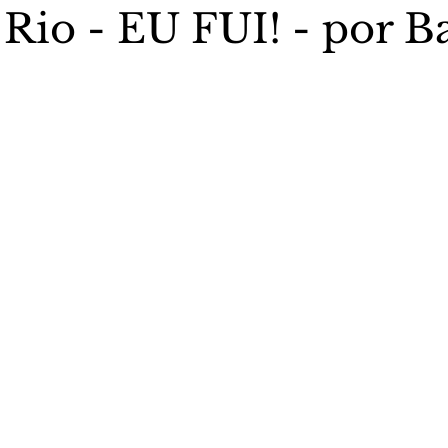
 Rio - EU FUI! - por B
stas The Vip Club Business
Marujo Carioca
5 estrelas.
sporte & Lazer
Carnaval
São Paulo
Negocio