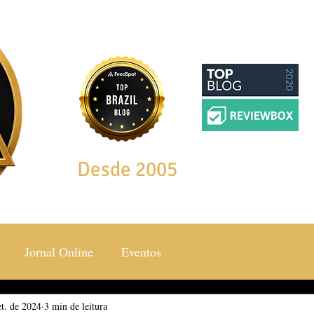
Desde 2005
Jornal Online
Eventos
et. de 2024
ocial & Estilos
3 min de leitura
Saúde & Bem Estar