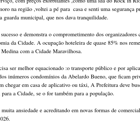
erviço, com preços exorbitantes ,como uma ida do Rock in Rio
o na região ,voltei a pé para  casa e senti uma segurança pr
da guarda municipal, que nos dava tranquilidade.
 sucesso e demonstra o comprometimento dos organizadores 
onomia da Cidade. A ocupação hoteleira de quase 85% nos reme
a Medina com a Cidade Maravilhosa.
isa ser melhor equacionado :o transporte público e por aplica
dos inúmeros condomínios da Abelardo Bueno, que ficam pri
 chegar em casa de aplicativo ou táxi, A Prefeitura deve bu
 para a Cidade, se o for também para a população.
muita ansiedade e acreditando em novas formas de comercial
2026.