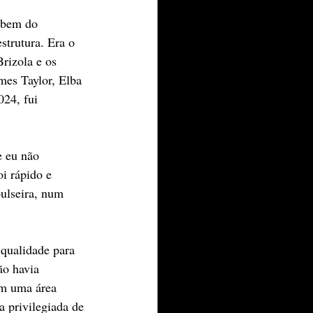
 bem do 
trutura. Era o 
rizola e os 
es Taylor, Elba 
24, fui 
e eu não 
i rápido e 
pulseira, num 
 qualidade para 
ão havia 
em uma área 
 privilegiada de 