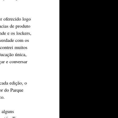
r oferecido logo 
cias de produto 
de e os lockers, 
 verdade com os 
contrei muitos 
ucação única, 
ar e conversar 
cada edição, o 
or do Parque 
co.
i alguns 