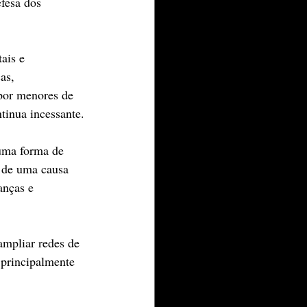
fesa dos 
ais e 
as, 
 por menores de 
tinua incessante.
uma forma de 
 de uma causa 
anças e 
ampliar redes de 
 principalmente 