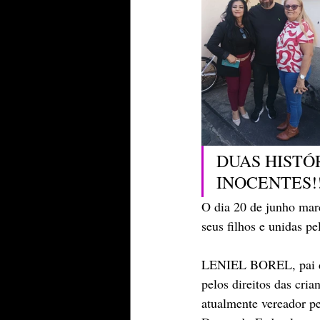
DUAS HISTÓ
INOCENTES!!
O dia 20 de junho marc
seus filhos e unidas p
LENIEL BOREL, pai de 
pelos direitos das cri
atualmente vereador pe