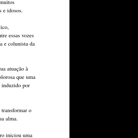
muitos 
s e idosos.
ico, 
tre essas vozes 
a e colunista da 
ua atuação à 
dolorosa que uma 
 induzido por 
 transformar o 
ua alma.
ro iniciou uma 