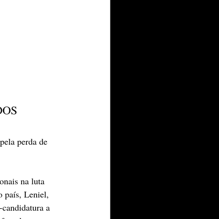
OS 
pela perda de 
nais na luta 
 país, Leniel, 
-candidatura a 