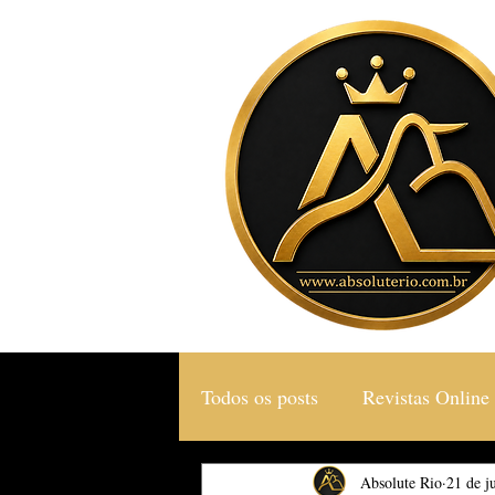
Todos os posts
Revistas Online
Gastronomia & Turismo
Absolute Rio
21 de j
S