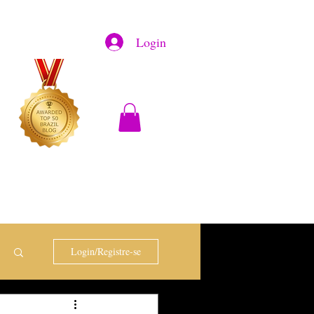
Login
Login/Registre-se