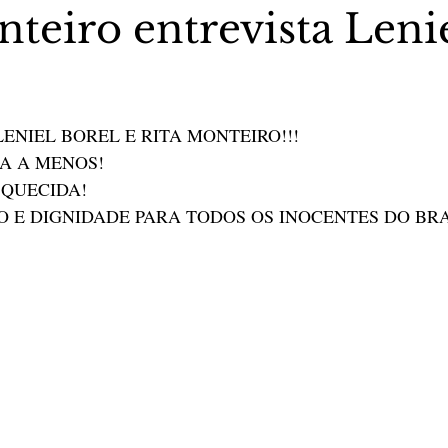
teiro entrevista Leni
stas The Vip Club Business
Marujo Carioca
5 estrelas.
LENIEL BOREL E RITA MONTEIRO!!!
sporte & Lazer
Carnaval
São Paulo
Negocio
A A MENOS!
QUECIDA!
O E DIGNIDADE PARA TODOS OS INOCENTES DO BRA