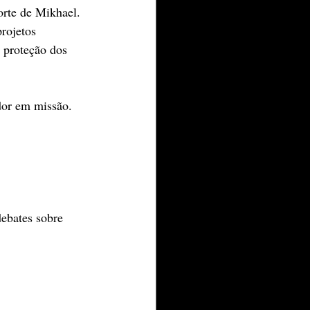
rte de Mikhael. 
rojetos 
 proteção dos 
dor em missão.
debates sobre 