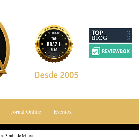
Desde 2005
Jornal Online
Eventos
un.
ocial & Estilos
3 min de leitura
Saúde & Bem Estar