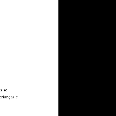
s se 
crianças e 