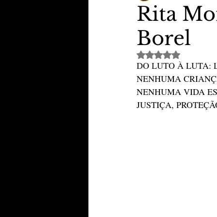
Rita Mon
Borel
TheVipClubBusiness
Revi
Avaliado com NaN de 
DO LUTO À LUTA: 
Educação & Tecnologia
E
NENHUMA CRIANÇ
NENHUMA VIDA ES
JUSTIÇA, PROTEÇÃ