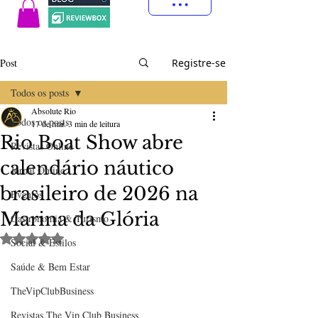
Post
Registre-se
Todos os posts
Absolute Rio
Todos os posts
17 de mar.
3 min de leitura
Rio Boat Show abre
Revistas Online
calendário náutico
Jornal Online
brasileiro de 2026 na
Eventos
Marina da Glória
Gastronomia & Turismo
Avaliado com NaN de 5 estrelas.
Social & Estilos
Saúde & Bem Estar
TheVipClubBusiness
Revistas The Vip Club Business