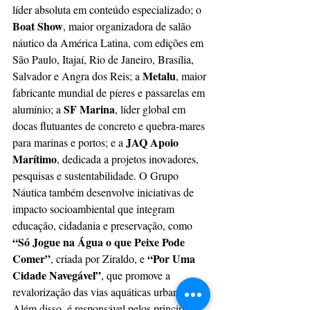
líder absoluta em conteúdo especializado; o 
Boat Show
, maior organizadora de salão 
náutico da América Latina, com edições em 
São Paulo, Itajaí, Rio de Janeiro, Brasília, 
Metalu
Salvador e Angra dos Reis; a 
, maior 
fabricante mundial de píeres e passarelas em 
SF Marina
alumínio; a 
, líder global em 
docas flutuantes de concreto e quebra-mares 
JAQ Apoio 
para marinas e portos; e a 
Marítimo
, dedicada a projetos inovadores, 
pesquisas e sustentabilidade. O Grupo 
Náutica também desenvolve iniciativas de 
impacto socioambiental que integram 
educação, cidadania e preservação, como 
“Só Jogue na Água o que Peixe Pode 
Comer”
“Por Uma 
, criada por Ziraldo, e 
Cidade Navegável”
, que promove a 
revalorização das vias aquáticas urbanas. 
Além disso, é responsável pelos principais 