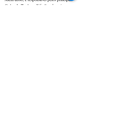
Guias de Turismo Náutico
 do país, 
referência para navegadores, turistas e 
gestores públicos.
Mais informações: 
https://gruponautica.com.br/
Jornal Online
Posts recentes
Ver tudo