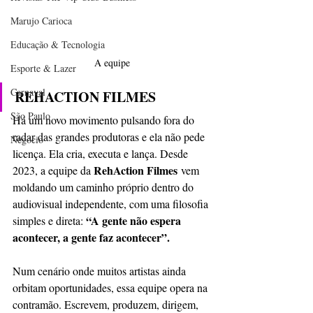
Marujo Carioca
Educação & Tecnologia
A equipe
Esporte & Lazer
Carnaval
REHACTION FILMES
São Paulo
Há um novo movimento pulsando fora do 
radar das grandes produtoras e ela não pede
Negocio
licença. Ela cria, executa e lança. Desde 
RehAction Filmes
2023, a equipe da 
 vem
moldando um caminho próprio dentro do 
audiovisual independente, com uma filosofia
“A gente não espera 
simples e direta: 
acontecer, a gente faz acontecer”.
Num cenário onde muitos artistas ainda 
orbitam oportunidades, essa equipe opera na
contramão. Escrevem, produzem, dirigem, 